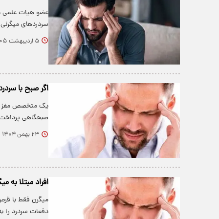
عضو هیات علمی دا
سردردهای میگرنی
۵ اردیبهشت ۱۴۰۵
اگر صبح با سردر
یک متخصص مغز و 
صبحگاهی پرداخت.
۲۳ بهمن ۱۴۰۴
افراد مبتلا به م
میگرن فقط با قرص
دفعات سردرد را ب