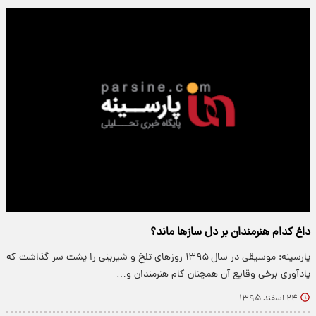
داغ کدام هنرمندان بر دل سازها ماند؟
پارسینه: موسیقی در سال ۱۳۹۵ روزهای تلخ و شیرینی را پشت سر گذاشت که
یادآوری برخی وقایع آن همچنان کام هنرمندان و…
۲۴ اسفند ۱۳۹۵