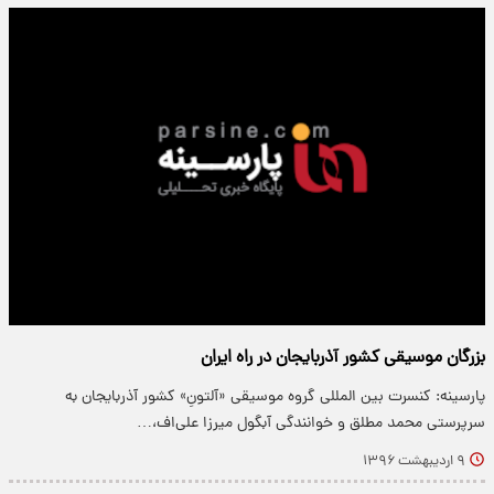
بزرگان موسیقی کشور آذربایجان در راه ایران
پارسینه: کنسرت بین المللی گروه موسیقی «آلتونِ» کشور آذربایجان به
سرپرستی محمد مطلق و خوانندگی آبگول میرزا علی‌اف،…
۹ اردیبهشت ۱۳۹۶