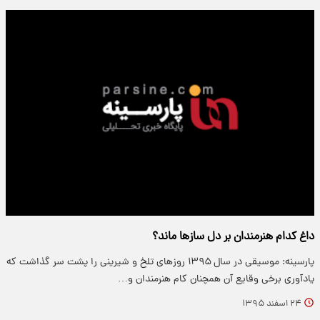
داغ کدام هنرمندان بر دل سازها ماند؟
پارسینه: موسیقی در سال ۱۳۹۵ روزهای تلخ و شیرینی را پشت سر گذاشت که
یادآوری برخی وقایع آن همچنان کام هنرمندان و…
۲۴ اسفند ۱۳۹۵