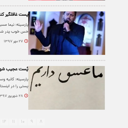
پست غافلگیر کنن
پارسینه: نیما مسی
حس خوب پدر شدن
۲۷ مهر ۱۳۹۷
پُست عجیب شوهر 
پارسینه: کانیه وس
پستی را در اینستا
۲۸ شهریور ۱۳۹۷
۱۲
۱۱
۱۰
۹
۸