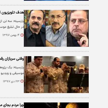
هدف تلویزیون ا
پارسینه: سه تن از
در حال تبلیغ موس
۴ بهمن ۱۳۹۷
وقتی سربازان رقص
پارسینه: یک پژوه
موسیقی و ویدیو 
۲۳ دی ۱۳۹۷
چرا مردم بجای 