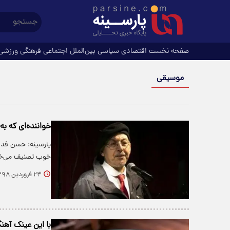
صفحه نخست
اقتصادی
سیاسی
بین‌الملل
اجتماعی
فرهنگی
ورزشی
موسیقی
خواننده‌ای که ب
پارسینه: حسن فدا
خوب تصنیف می‌خ
۲۴ فروردین ۱۳۹۸
با این عینک آه