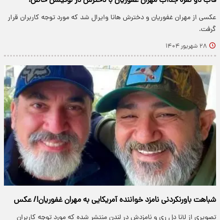
قاب دو نفره جذاب مهران غفوریان با دخترش در لوکیشن خاص!
عکسی از مهران غفوریان و دخترش هانا وایرال شد که مورد توجه کاربران قرار
گرفت.
۲۸ شهریور ۱۴۰۴
شباهت باورنکردنی نامزد خواننده آمریکایی به مهران غفوریان!/ عکس
تصویری از لانا دل ری و نامزدش در لندن منتشر شده که مورد توجه کاربران