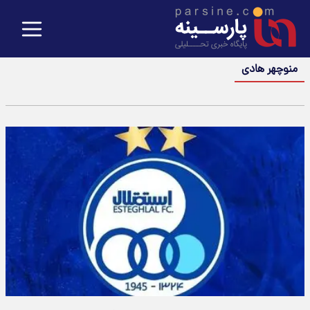
منوچهر هادی