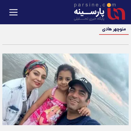
منوچهر هادی