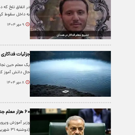
در اتفاق تلخ که د
به داخل سقوط کرد
۹ مهر ۱۴۰۴
جزئیات فداکاری 
یک معلم حین نجات
حال دانش آموز که
۸ مهر ۱۴۰۴
۶۰ هزار معلم جدید در کلاس‌های درس از فردا: آغاز سال تحصیلی با خبری خوش!
(دوشنبه ۳۱ شهریور) خبر داد و گفت: حدود…