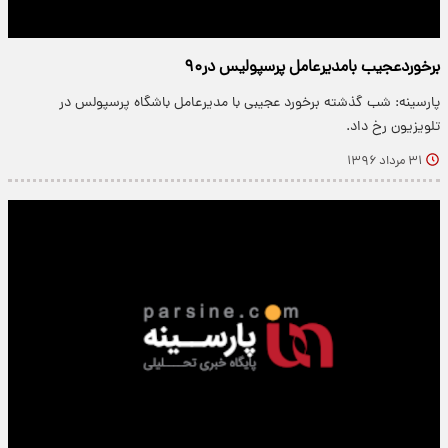
برخوردعجیب بامدیرعامل پرسپولیس در۹۰
پارسینه: شب گذشته برخورد عجیبی با مدیرعامل باشگاه پرسپولس در
تلویزیون رخ داد.
۳۱ مرداد ۱۳۹۶