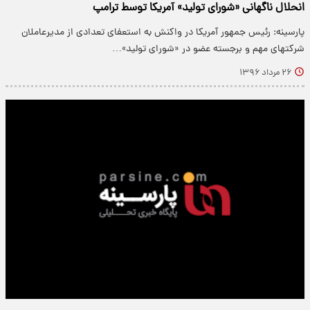
انحلال ناگهانی «شورای تولید» آمریکا توسط ترامپ
پارسینه: رئیس جمهور آمریکا در واکنش به استعفای تعدادی از مدیرعاملان
شرکتهای مهم و برجسته عضو در «شورای تولید»…
۲۶ مرداد ۱۳۹۶