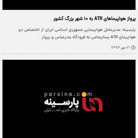
پرواز هواپیماهای ATR به ۱۰ شهر بزرگ کشور
پارسینه: مدیرعامل هواپیمایی جمهوری اسلامی ایران از اختصاص دو
هواپیمای ATR پسابرجامی به فرودگاه بندرعباس و پرواز…
۲۱ مهر ۱۳۹۶