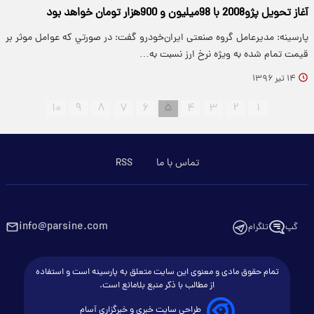
آغاز تحویل پژو2008 با 98میلیون و 900هزار تومان خواهد بود
پارسینه: مدیرعامل گروه صنعتی ایران‌خودرو گفت: در صورتي كه عوامل موثر بر
قيمت تمام شده به ويژه نرخ ارز نسبت به…
۱۴ تیر ۱۳۹۶
۱۰
۹
۸
۷
۶
۵
۴
۳
۲
۱
تماس با ما
RSS
info@parsine.com
گپ
تلگرام
تمام حقوق مادی و معنوی این سایت متعلق به پارسینه است و استفاده
از مطالب با ذکر منبع بلامانع است.
طراحی سایت خبری و خبرگزاری آسام