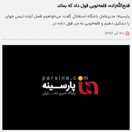
فتح‌الله‌زاده: قلعه‌نویی قول داد که بماند
پارسینه: مدیرعامل باشگاه استقلال گفت: می‌خواهیم فصل آینده تیمی جوان
را تشکیل دهیم و قلعه‌نویی به من قول داده در…
۳۰ آذر ۱۳۹۲