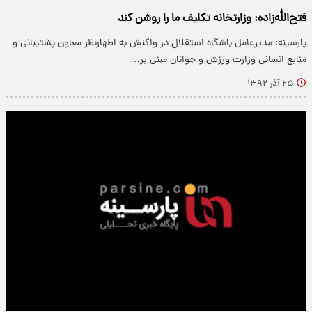
فتح‌الله‌زاده: وزارتخانه تکلیف ما را روشن کند
پارسینه: مدیرعامل باشگاه استقلال در واکنش به اظهارنظر معاون پشتیبانی و
منابع انسانی وزارت ورزش و جوانان مبنی بر…
۲۵ آذر ۱۳۹۲