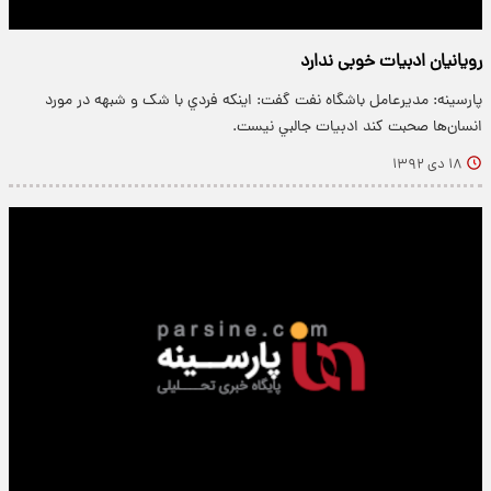
رویانیان ادبیات خوبی ندارد
پارسینه: مديرعامل باشگاه نفت گفت: اينکه فردي با شک و شبهه در مورد
انسان‌ها صحبت کند ادبيات جالبي نيست.
۱۸ دی ۱۳۹۲