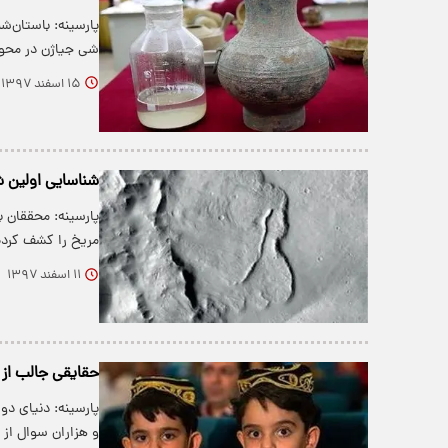
پارسینه: باستان‌ش
شی جیاژن در محوط
۱۵ اسفند ۱۳۹۷
شناسایی اولین ش
پارسینه: محققان 
مریخ را کشف کرده‌
۱۱ اسفند ۱۳۹۷
حقایقی جالب از د
پارسینه: دنیای د
و هزاران سوال از