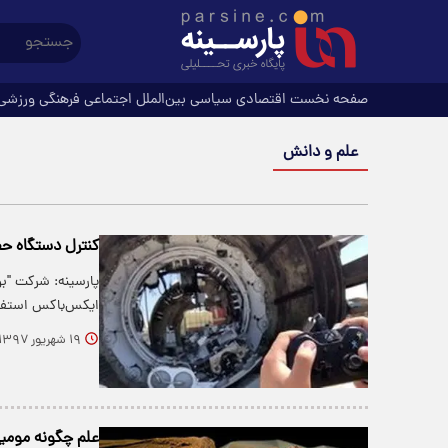
صفحه نخست
اقتصادی
سیاسی
بین‌الملل
اجتماعی
فرهنگی
ورزشی
علم و دانش
کنترل دستگاه حف
پارسینه: شرکت "بو
ایکس‌باکس استفاد
۱۹ شهریور ۱۳۹۷
علم چگونه مومیای