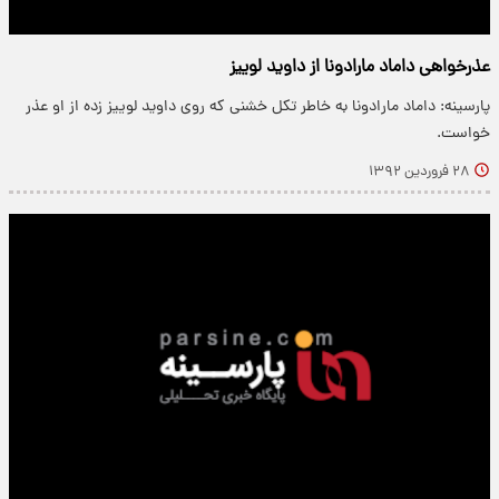
عذرخواهی داماد مارادونا از داوید لوییز
پارسینه: داماد مارادونا به خاطر تکل خشنی که روی داوید لوییز زده از او عذر
خواست.
۲۸ فروردین ۱۳۹۲