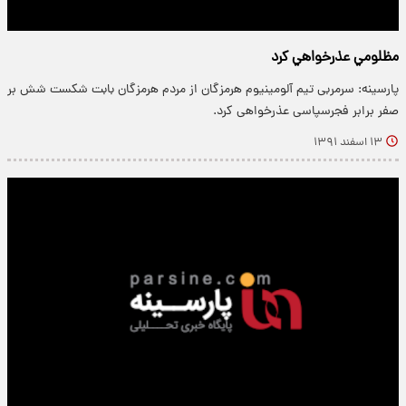
مظلومي عذرخواهي كرد
پارسینه: سرمربی تیم آلومینیوم هرمزگان از مردم هرمزگان بابت شکست شش بر
صفر برابر فجرسپاسی عذرخواهی کرد.
۱۳ اسفند ۱۳۹۱