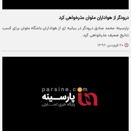
درودگر از هواداران ملوان عذرخواهی کرد
پارسینه: محمد صادق درودگر در بیانیه ای از هواداران باشگاه ملوان برای کسب
نتایج ضعیف عذرخواهی کرد.
۲۰ فروردین ۱۳۹۲