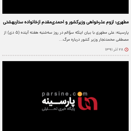
مطهری: لزوم عذرخواهی وزیرکشور‌ و احمدی‌مقدم ازخانواده ستاربهشتی
پارسینه: علی مطهری با بیان اینکه سؤالم در روز سه‌شنبه هفته آینده (۵ دی) از
مصطفی محمدنجار وزیر کشور درباره مرگ…
۲۸ آذر ۱۳۹۱