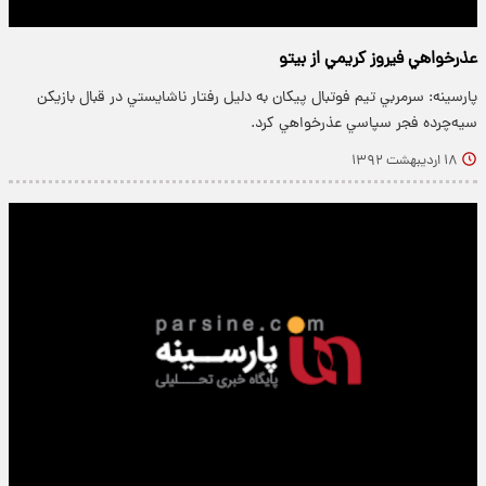
عذرخواهي فيروز کريمي از بيتو
پارسینه: سرمربي تيم فوتبال پيکان به دليل رفتار ناشايستي در قبال بازيکن
سيه‌چرده فجر سپاسي عذرخواهي کرد.
۱۸ اردیبهشت ۱۳۹۲