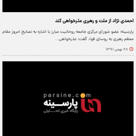
احمدی نژاد از ملت و رهبری عذرخواهی کند
پارسینه: عضو شورای مرکزی جامعه روحانیت مبارز با اشاره به نصایح امروز مقام
معظم رهبری به روسای قوا، گفت: عذرخواهی…
۲۸ بهمن ۱۳۹۱