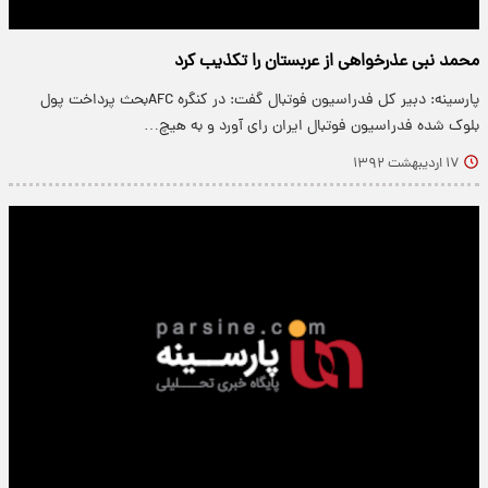
محمد نبی عذرخواهی از عربستان را تکذیب کرد
پارسینه: دبیر کل فدراسیون فوتبال گفت: در کنگره AFCبحث پرداخت پول
بلوک شده فدراسیون فوتبال ایران رای آورد و به هیچ…
۱۷ اردیبهشت ۱۳۹۲