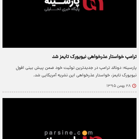
ترامپ خواستار عذرخواهی نیویورک تایمز شد
پارسینه: دونالد ترامپ در جدیدترین توئیت خود ضمن پیش بینی افول
نیویورک تایمز، خواستار عذرخواهی این نشریه آمریکایی شد.
۲۸ بهمن ۱۳۹۵