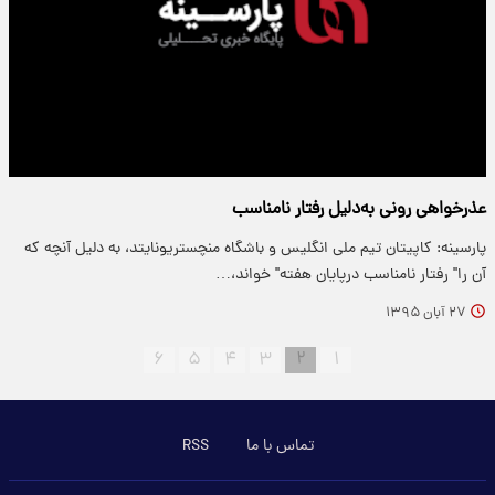
عذرخواهی رونی به‌دلیل‌ رفتار نامناسب
پارسینه: کاپیتان تیم ملی انگلیس و باشگاه منچستریونایتد، به دلیل آنچه که
آن را" رفتار نامناسب درپایان هفته" خواند،…
۲۷ آبان ۱۳۹۵
۶
۵
۴
۳
۲
۱
تماس با ما
RSS