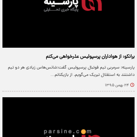
برانکو: از هواداران پرسپولیس عذرخواهی می‌کنم
پارسینه: سرمربی تیم فوتبال پرسپولیس گفت:شانس‌هاس زیادی هر دو تیم
داشتنند به استقلال تبریک می‌گویم. از بازیکنانم…
۲۴ بهمن ۱۳۹۵