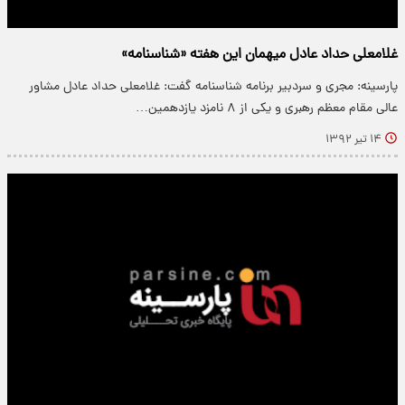
غلامعلی حداد عادل میهمان این هفته «شناسنامه»
پارسینه: مجری و سردبیر برنامه شناسنامه گفت: غلامعلی حداد عادل مشاور
عالی مقام معظم رهبری و یکی از ۸ نامزد یازدهمین…
۱۴ تیر ۱۳۹۲