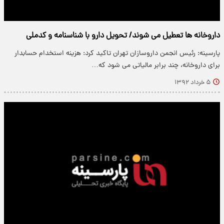
داروخانه ها تعطیل می شوند/ تحویل دارو با شناسنامه و کدملی
پارسینه: رئیس انجمن داروسازان تهران تاکید کرد: هزینه استخدام حسابدار
برای داروخانه، چند برابر مالیاتی می شود که…
۵ خرداد ۱۳۹۲