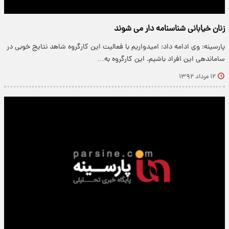
زنان خیابانی شناسنامه دار می شوند
پارسینه: وی ادامه داد: امیدواریم با فعالیت این کارگروه شاهد نتایج خوبی در
ساماندهی این افراد باشیم. این کارگروه به…
۱۲ مرداد ۱۳۹۲