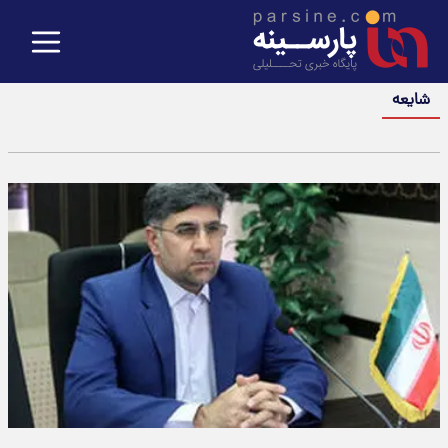
شایعه