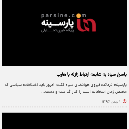
پاسخ سپاه به شایعه ارتباط زلزله با هارپ
پارسینه: فرمانده نیروی هوافضای سپاه گفت: امروز باید اختلافات سیاسی که
مختص زمان انتخابات است را کنار گذاشته و دست…
۱۱ بهمن ۱۳۹۶