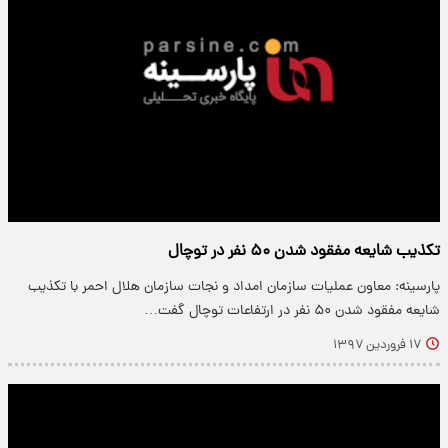
تکذیب شایعه مفقود شدن ۵۰ نفر در توچال
پارسینه: معاون عملیات سازمان امداد و نجات سازمان هلال احمر با تکذیب
شایعه مفقود شدن ۵۰ نفر در ارتفاعات توچال گفت…
۱۷ فروردین ۱۳۹۷