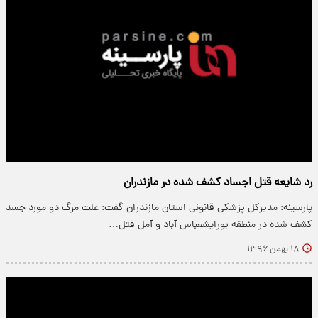
رد شایعه قتل اجساد کشف شده در مازندران
پارسینه: مدیرکل پزشکی قانونی استان مازندران گفت: علت مرگ دو مورد جسد
کشف شده در منطقه بورایشعباس آباد و آمل قتل…
۱۸ بهمن ۱۳۹۶