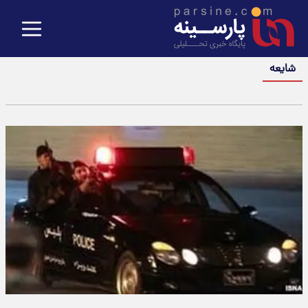
شایعه