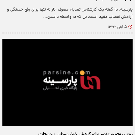
پارسینه: به گفته یک کار‌شناس تغذیه، مصرف انار نه تنها برای رفع خستگی و
آرامش اعصاب مفید است، بل که به واسطه داشتن…
۵ آبان ۱۳۹۲
روی، بهتربن عنصر برای کاهش خطر سرطان پروستات