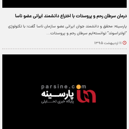
درمان سرطان رحم و پروستات با اختراع دانشمند ایرانی عضو ناسا
پارسینه: محقق و دانشمند جوان ایرانی عضو سازمان ناسا گفت: با تکنولوژی
"اولتراسوند" توانسته‌ایم سرطان رحم و پروستات…
۱۱ اردیبهشت ۱۳۹۵