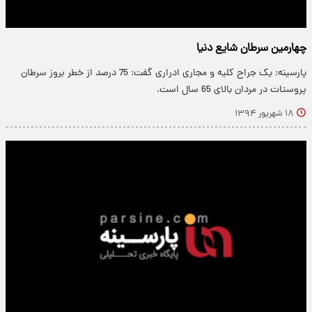
چهارمین سرطان شایع دنیا
پارسینه: یک جراح کلیه و مجاری ادراری گفت: 75 درصد از خطر بروز سرطان
پروستات در مردان بالای 65 سال است.
۱۸ شهریور ۱۳۹۴