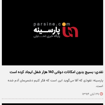
نقدی: بسیج بدون امکانات دولتی 140 هزار شغل ایجاد کرده است
پارسینه: نفوذی که آقا می‌گوید این است که فکر کنیم دشمن‌مان آدم شده
است.
۲۹ آبان ۱۳۹۴