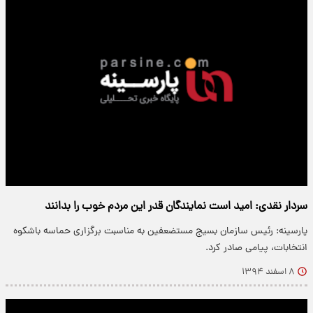
سردار نقدی: امید است نمایندگان قدر این مردم خوب را بدانند
پارسینه: رئیس سازمان بسیج مستضعفین به مناسبت برگزاری حماسه باشکوه
انتخابات، پیامی صادر کرد.
۸ اسفند ۱۳۹۴