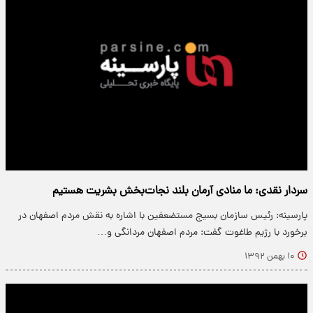
سردار ‌نقدی: ما منادی آرمان بلند نجات‌بخش بشریت هستیم
پارسینه: رئیس سازمان بسیج مستضعفین با اشاره به نقش مردم اصفهان در
برخورد با رژیم طاغوت گفت: مردم اصفهان مردانگی و…
۱۰ بهمن ۱۳۹۲