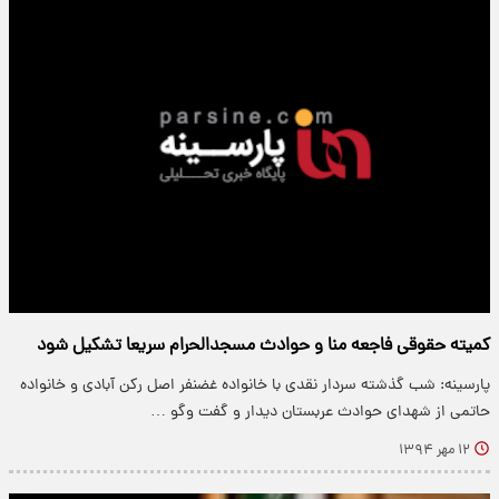
کمیته حقوقی فاجعه منا و حوادث مسجدالحرام سریعا تشکیل شود
پارسینه: شب گذشته سردار نقدی با خانواده غضنفر اصل رکن آبادی و خانواده
حاتمی از شهدای حوادث عربستان دیدار و گفت وگو …
۱۲ مهر ۱۳۹۴