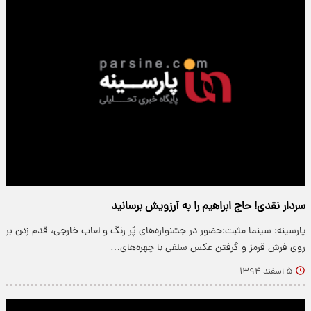
سردار نقدی! حاج ابراهیم را به آرزویش برسانید
پارسینه: سینما مثبت:حضور در جشنواره‌های پُر رنگ و لعاب خارجی، قدم زدن بر
روی فرش قرمز و گرفتن عکس سلفی با چهره‌های…
۵ اسفند ۱۳۹۴