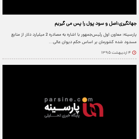
جهانگیری:اصل و سود پول را پس می گیریم
پارسینه: معاون اول رئیس‌جمهور با اشاره به مصادره 2 میلیارد دلار از منابع
مسدود شده کشورمان بر اساس حکم دیوان عالی…
۴ اردیبهشت ۱۳۹۵