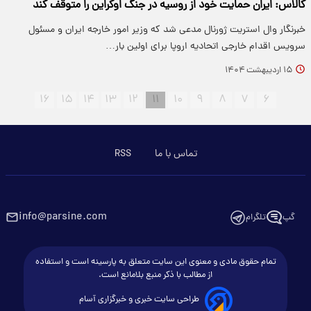
کالاس: ایران حمایت خود از روسیه در جنگ اوکراین را متوقف کند
خبرنگار وال استریت ژورنال مدعی شد که وزیر امور خارجه ایران و مسئول
سرویس اقدام خارجی اتحادیه اروپا برای اولین بار…
۱۵ اردیبهشت ۱۴۰۴
۱۶
۱۵
۱۴
۱۳
۱۲
۱۱
۱۰
۹
۸
۷
۶
تماس با ما
RSS
info@parsine.com
گپ
تلگرام
تمام حقوق مادی و معنوی این سایت متعلق به پارسینه است و استفاده
از مطالب با ذکر منبع بلامانع است.
طراحی سایت خبری و خبرگزاری آسام