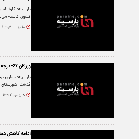
پارسینه: کارشناس
کشور، کاسته می‌ش
۱۰ بهمن ۱۳۹۴
ورزقان 27- درجه ، سردترین شهر کشور
گذشته شهرستان ورزقان با 27 د
۸ بهمن ۱۳۹۴
ادامه کاهش دما 