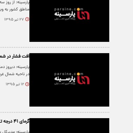
پارسینه: از روز س
مناطق کشور به و
۲۷ تیر ۱۳۹۵
افت فشار در شما
در ناحیه شمال غ
۱۲ تیر ۱۳۹۵
گرمای ۴۱ درجه تهران