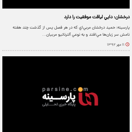
درخشان: دايي لياقت موفقيت را دارد
پارسینه: حميد درخشان مربي‌اي که در هر فصل پس از گذشت چند هفته
نامش سر زبان‌ها مي‌افتد و به نوعي آلترناتيو مربيان…
۱۱ مهر ۱۳۹۲