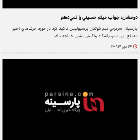
درخشان: جواب ميثم حسيني را نمي‌دهم
پارسینه: سرمربي تيم فوتبال پرسپوليس تاکيد کرد در مورد حرف‌هاي اخير
مدافع اين تيم، باشگاه واکنش نشان خواهد داد.
۱۴ مهر ۱۳۹۳