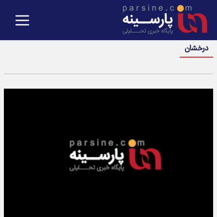
درخشان