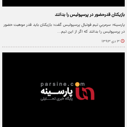
بازيکنان قدرحضور در پرسپوليس را بدانند
پارسینه: سرمربي تيم فوتبال پرسپوليس گفت: بازيکنان بايد قدر موهبت حضور
در پرسپوليس را بدانند که اگر از اين تيم…
۳ دی ۱۳۹۳