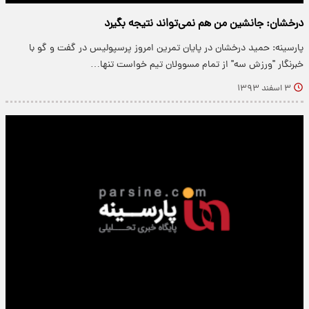
درخشان: جانشین من هم نمی‌تواند نتیجه بگیرد
پارسینه: حميد درخشان در پايان تمرين امروز پرسپوليس در گفت و گو با
خبرنگار "ورزش سه" از تمام مسوولان تيم خواست تنها…
۳ اسفند ۱۳۹۳