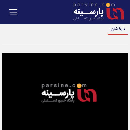
درخشان