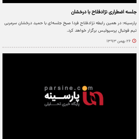
جلسه اضطراری نژادفلاح با درخشان
پارسینه: در همین رابطه نژادفلاح فردا صبح جلسه‌ای با حمید درخشان سرمربی
تیم فوتبال پرسپولیس برگزار خواهد کرد.
۲۶ بهمن ۱۳۹۳