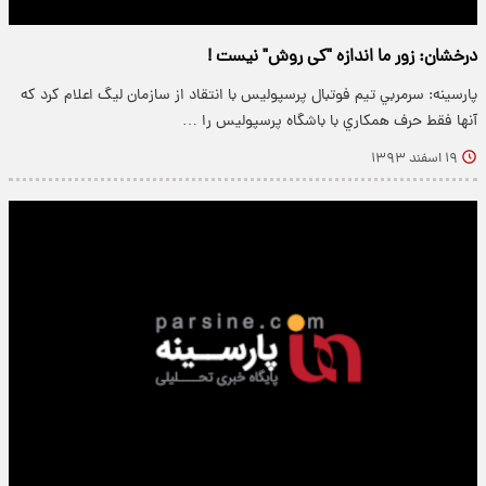
درخشان: زور ما اندازه "کی روش" نیست !
پارسینه: سرمربي تيم فوتبال پرسپوليس با انتقاد از سازمان ليگ اعلام کرد که
آنها فقط حرف همکاري با باشگاه پرسپوليس را …
۱۹ اسفند ۱۳۹۳