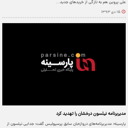
علی پروین هم به تازگی از خریدهای جدید…
۱۵ دی ۱۳۹۳
مدیربرنامه نیلسون درخشان را تهدید کرد
پارسینه: مدیربرنامه‌های دروازه‌بان سابق پرسپولیس گفت: جدایی نیلسون از