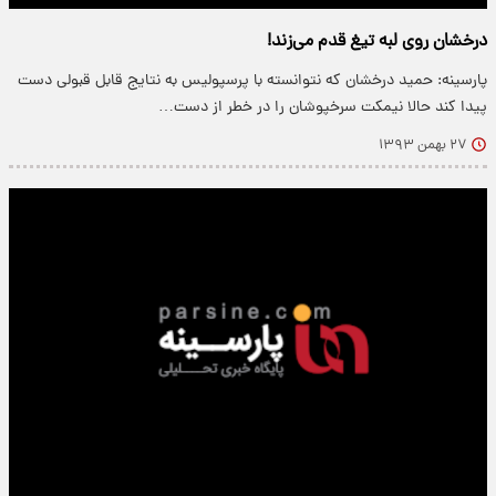
درخشان روی لبه تیغ قدم می‌زند!
پارسینه: حمید درخشان که نتوانسته با پرسپولیس به نتایج قابل قبولی دست
پیدا کند حالا نیمکت سرخپوشان را در خطر از دست…
۲۷ بهمن ۱۳۹۳