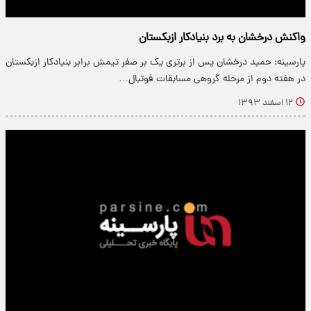
واکنش درخشان به برد بنیادکار ازبکستان
پارسینه: حمید درخشان پس از برتری یک بر صفر تیمش برابر بنیادکار ازبکستان
در هفته دوم از مرحله گروهی مسابقات فوتبال…
۱۲ اسفند ۱۳۹۳