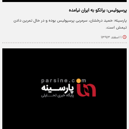
پرسپولیس: برانکو به ایران نیامده
پارسینه: حمید درخشان، سرمربی پرسپولیس بوده و در حال تمرین دادن
تیمش است.
۱ اسفند ۱۳۹۳