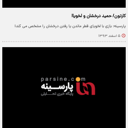
کارتون/ حمید درخشان و لخویا!
پارسینه: بازی با لخویای قطر ماندن یا رفتن درخشان را مشخص می کند!
۵ اسفند ۱۳۹۳