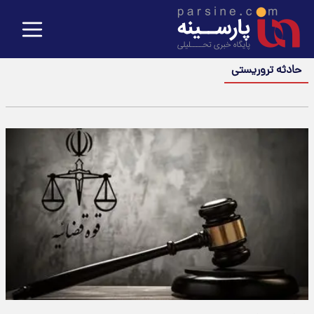
حادثه تروریستی