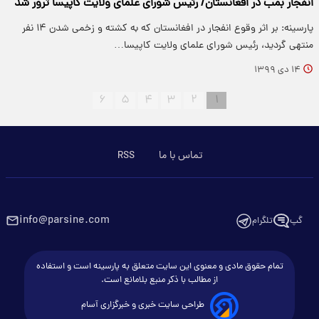
انفجار بمب در افغانستان/ رئیس شورای علمای ولایت کاپیسا ترور شد
پارسینه: بر اثر وقوع انفجار در افغانستان که به کشته و زخمی شدن ۱۴ نفر
منتهی گردید، رئیس شورای علمای ولایت کاپیسا…
۱۴ دی ۱۳۹۹
۶
۵
۴
۳
۲
۱
تماس با ما
RSS
info@parsine.com
گپ
تلگرام
تمام حقوق مادی و معنوی این سایت متعلق به پارسینه است و استفاده
از مطالب با ذکر منبع بلامانع است.
طراحی سایت خبری و خبرگزاری آسام