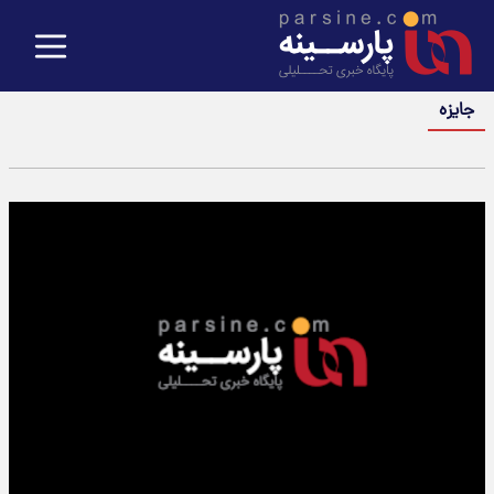
جایزه