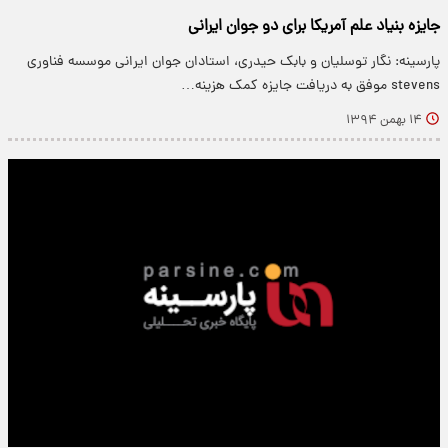
جایزه بنیاد علم آمریکا برای دو جوان ایرانی
پارسینه: نگار توسلیان و بابک حیدری، استادان جوان ایرانی موسسه فناوری
stevens موفق به دریافت جایزه کمک هزینه…
۱۴ بهمن ۱۳۹۴