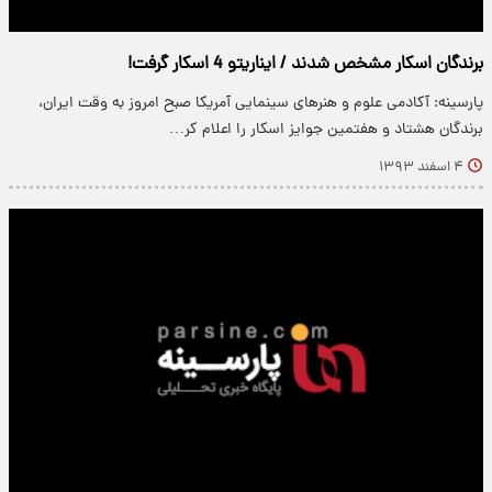
برندگان اسکار مشخص شدند / ایناریتو 4 اسکار گرفت!
پارسینه: آکادمی علوم و هنرهای سینمایی آمریکا صبح امروز به وقت ایران،
برندگان هشتاد و هفتمین جوایز اسکار را اعلام کر…
۴ اسفند ۱۳۹۳