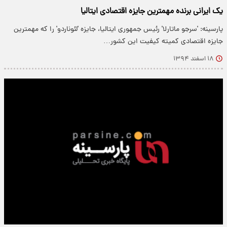
یک ایرانی برنده مهمترین جایزه اقتصادی ایتالیا
پارسینه: 'سرجو ماتارلا' رئیس جمهوری ایتالیا، جایزه 'لئوناردو' را که مهمترین
جایزه اقتصادی کمیته کیفیت این کشور…
۱۸ اسفند ۱۳۹۴