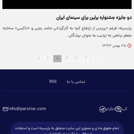
دو جایزه جشنواره برلین برای سینمای ایران
پارسینه: فیلم «پریدن از ارتفاع کم» به کارگردانی حامد رجبی و «تاکسی» ساخته
جعفر پناهی به ترتیب به عنوان برندگان…
۲۵ بهمن ۱۳۹۳
۷
۶
۵
۴
۳
۲
۱
تماس با ما
RSS
info@parsine.com
گپ
تلگرام
تمام حقوق مادی و معنوی این سایت متعلق به پارسینه است و استفاده