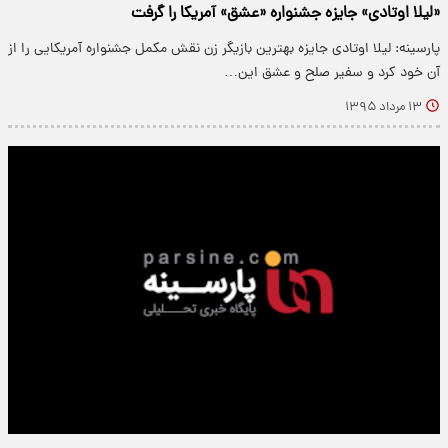
«لیلا اوتادی» جایزه جشنواره «عشق» آمریکا را گرفت
پارسینه: لیلا اوتادی جایزه بهترین بازیگر زن نقش مکمل جشنواره آمریکایی را از
آن خود کرد و سفیر صلح و عشق این…
۱۳ مرداد ۱۳۹۵