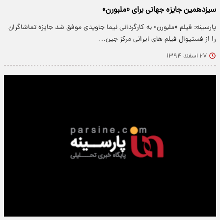
سيزدهمين جايزه جهانی‌ برای «ملبورن»
پارسینه: فیلم «ملبورن» به کارگردانی نیما جاویدی موفق شد جایزه تماشاگران
را از فستیوال فیلم های ایرانی مركز جین…
۲۷ اسفند ۱۳۹۴