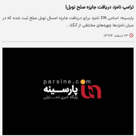
ترامپ نامزد دریافت جایزه صلح نوبل!
پارسینه: اسامی 376 نامزد برای دریافت جایزه امسال نوبل صلح ثبت شده‌ که در
میان نامزدها چهره‌های مختلفی از آنگلا…
۱۳ اسفند ۱۳۹۴