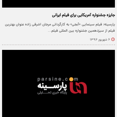
جایزه جشنواره‌ آمریکایی برای فیلم ایرانی
پارسینه: فیلم سینمایی «آبجی» به کارگردانی مرجان اشرفی زاده عنوان بهترین
فیلم از سیزدهمین جشنواره بین المللی فیلم…
۶ شهریور ۱۳۹۶