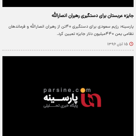
جایزه عربستان برای دستگیری رهبران انصارالله
پارسینه: رژیم سعودی برای دستگیری ۴۰تن از رهبران انصارالله و فرماندهان
نظامی یمن ۴۴۰میلیون دلار جایزه تعیین کرد.
۱۵ آبان ۱۳۹۶