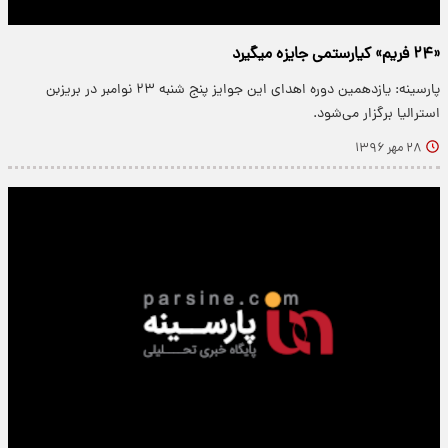
«۲۴ فریم» کیارستمی جایزه می‎گیرد
پارسینه: یازدهمین دوره اهدای این جوایز پنج شنبه ۲۳ نوامبر در بریزبن
استرالیا برگزار می‌شود.
۲۸ مهر ۱۳۹۶