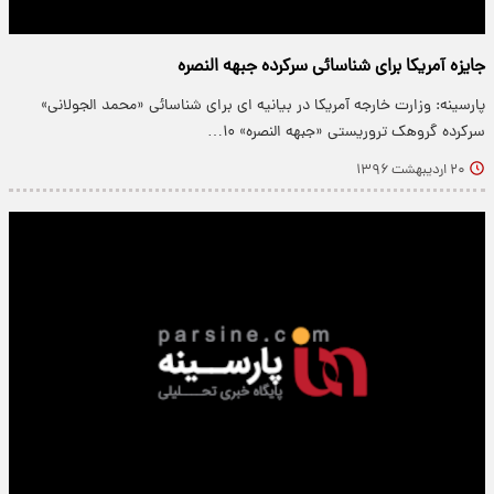
جایزه آمریکا برای شناسائی سرکرده جبهه النصره
پارسینه: وزارت خارجه آمریکا در بیانیه‌ ای برای شناسائی «محمد الجولانی»
سرکرده گروهک تروریستی «جبهه النصره» ۱۰…
۲۰ اردیبهشت ۱۳۹۶