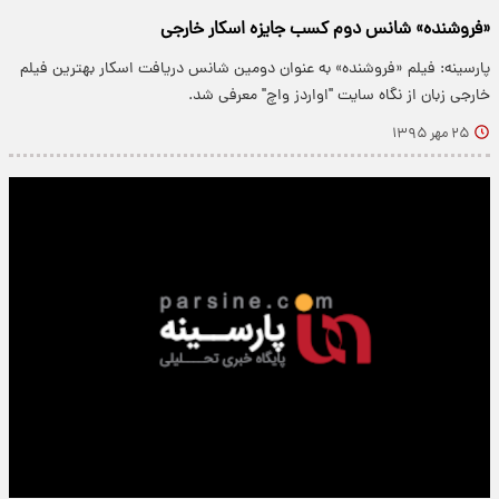
«فروشنده» شانس دوم کسب جایزه اسکار خارجی
پارسینه: فیلم «فروشنده» به عنوان دومین شانس دریافت اسکار بهترین فیلم
خارجی زبان از نگاه سایت "اواردز واچ" معرفی شد.
۲۵ مهر ۱۳۹۵