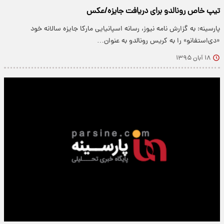
تیپ خاص رونالدو برای دریافت جایزه/عکس
پارسینه: به گزارش نامه نیوز، رسانه اسپانیایی مارکا جایزه سالانه خود
«دی‌استفانو» را به کریس رونالدو به عنوان…
۱۸ آبان ۱۳۹۵