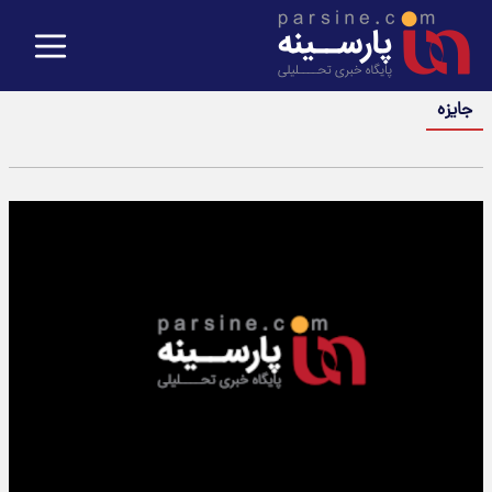
جایزه