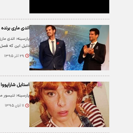
اندی ماری برنده 
دلیل این که فصل
۲۹ آذر ۱۳۹۵
استایل شاراپووا 
پارسینه: تنیسور 
۱۱ آبان ۱۳۹۵