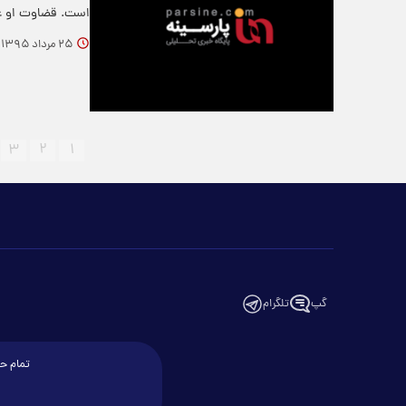
است. قضاوت او 
۲۵ مرداد ۱۳۹۵
۳
۲
۱
گپ
تلگرام
تمام حق