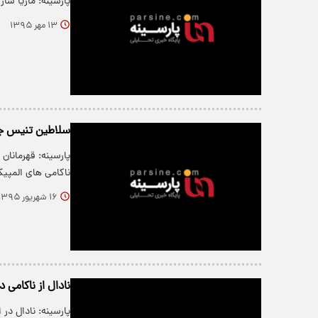
پارسینه: ماریا شاراپو
۱۳ مهر ۱۳۹۵
سلاطین تنیس جها
پارسینه: قهرمانان
ناکامی های المپیک
۱۶ شهریور ۱۳۹۵
نادال از ناکامی 
پارسینه: نادال د