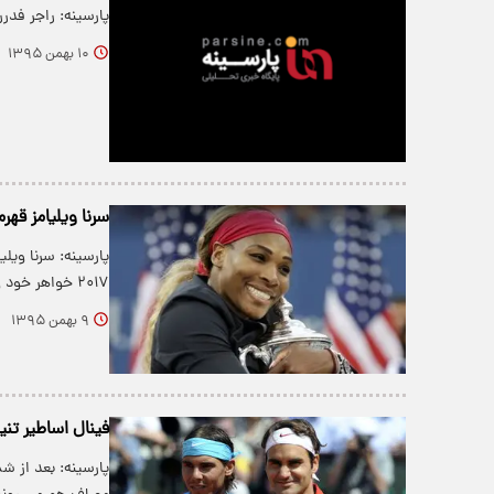
پارسینه: راجر فدرر با برتری ۳ بر ۲ مقابل رافائل نادا
۱۰ بهمن ۱۳۹۵
سرنا ویلیامز قهرم
۲۰۱۷ خواهر خود ونوس ویلیامز را…
۹ بهمن ۱۳۹۵
فینال اساطیر ت
پارسینه: بعد از ش