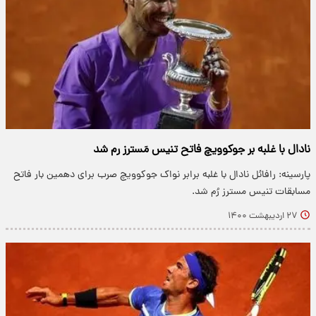
نادال با غلبه بر جوکوویچ فاتح تنیس مَسترز رم شد
پارسینه: رافائل نادال با غلبه برابر نواک جوکوویچ صرب برای دهمین بار فاتح
مسابقات تنیس مسترز رُم شد.
۲۷ اردیبهشت ۱۴۰۰