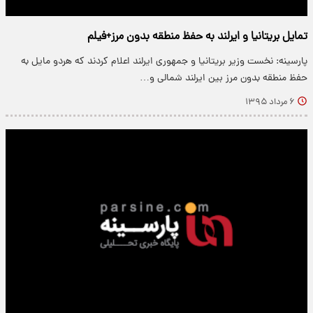
تمایل بریتانیا و ایرلند به حفظ منطقه بدون مرز+فیلم
پارسینه: نخست وزیر بریتانیا و جمهوری ایرلند اعلام کردند که هردو مایل به
حفظ منطقه بدون مرز بین ایرلند شمالی و…
۶ مرداد ۱۳۹۵