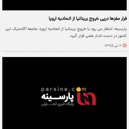
فرار مغزها درپی خروج بریتانیا از اتحادیه اروپا
پارسینه: انتظار می رود با خروج بریتانیا از اتحادیه اروپا، جامعه آکادمیک این
کشور در دست انداز علمی قرار گیرد.
۶ تیر ۱۳۹۵