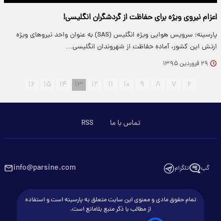
اعزام نیروی ویژه برای حفاظت از گردشگران انگلیسی!
پارسینه: سرویس هوایی ویژه انگلیس (SAS) به عنوان واحد نیروهای ویژه
ارتش این كشور، آماده حفاظت از شهروندان انگلیسی…
۲۹ فروردین ۱۳۹۵
۱۶
۱۵
۱۴
۱۳
۱۲
۱۱
۱۰
۹
۸
۷
۶
تماس با ما
RSS
info@parsine.com
گپ
تلگرام
تمام حقوق مادی و معنوی این سایت متعلق به پارسینه است و استفاده
از مطالب با ذکر منبع بلامانع است.