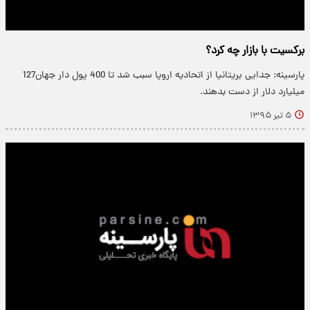
برکسیت با بازار چه کرد؟
پارسینه: جدایی بریتانیا از اتحادیه اروپا سبب شد تا 400 پول دار جهان127
میلیارد دلار از دست بدهند.
۵ تیر ۱۳۹۵