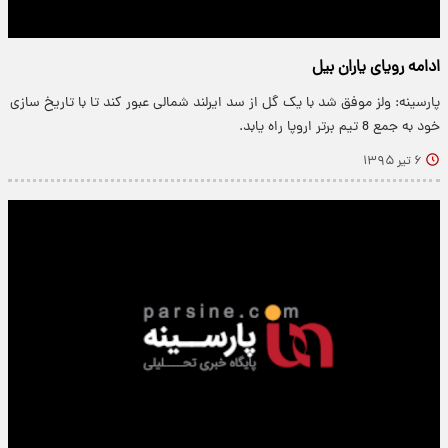
ادامه رويای ياران بيل
پارسینه: ولز موفق شد با یک گل از سد ایرلند شمالی عبور کند تا با تاریخ سازی
خود به جمع 8 تیم برتر اروپا راه یابد.
۶ تیر ۱۳۹۵