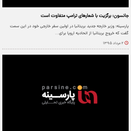
جانسون: برگزیت با شعارهای ترامپ متفاوت است
پارسینه: وزیر خارجه جدید بریتانیا در اولین سفر خارجی خود در این سمت
گفت که خروج بریتانیا از اتحادیه اروپا برای…
۲ مرداد ۱۳۹۵