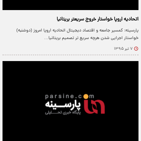
اتحادیه‌ اروپا خواستار خروج سریعتر بریتانیا
پارسینه: کمسیر جامعه و اقتصاد دیجیتال اتحادیه اروپا امروز (دوشنبه)
خواستار اجرایی شدن هرچه سریع تر تصمیم بریتانیا…
۷ تیر ۱۳۹۵