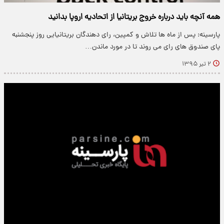
همه آنچه باید درباره خروج بریتانیا از اتحادیه اروپا بدانید
پارسینه: پس از ماه ها تلاش و کمپین، رای دهندگان بریتانیایی روز پنجشنبه
پای صندوق های رای می روند تا در مورد ماندن…
۲ تیر ۱۳۹۵