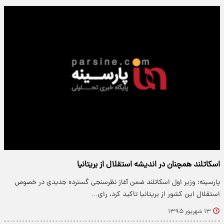
اسکاتلند همچنان در اندیشه استقلال از بریتانیا
پارسینه: وزیر اول اسکاتلند ضمن آغاز نظرسنجی گسترده جدیدی در خصوص
استقلال این کشور از بریتانیا تاکید کرد، رای…
۱۳ شهریور ۱۳۹۵