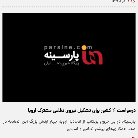
۶ آذر ۱۳۹۵
درخواست ۴ کشور برای تشکیل نیروی دفاعی مشترک اروپا
پارسینه: در پی خروج بریتانیا از اتحادیه اروپا، چهار ارتش بزرگ این اتحادیه در
صدد همکاری‌های بیشتر نظامی و امنیتی…