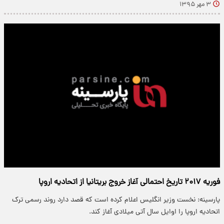
۳ مهر ۱۳۹۵
فوریه ۲۰۱۷ تاریخ احتمالی آغاز خروج بریتانیا از اتحادیه اروپا
پارسینه: نخست وزیر انگلیس اعلام کرده است که قصد دارد روند رسمی ترک
اتحادیه اروپا را اوایل سال آتی میلادی آغاز کند.