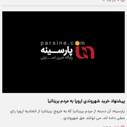
۷ آذر ۱۳۹۵
پیشنهاد خرید شهروندی اروپا به مردم بریتانیا
پارسینه: آن دسته از مردم بریتانیا که به خروج بریتانیا از اتحادیه اروپا رای
منفی داده اند، می توانند حق شهروندی…