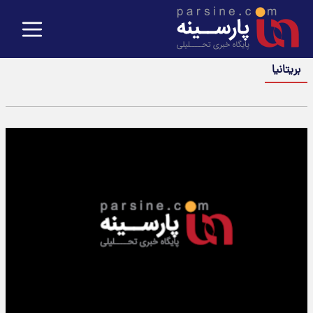
بریتانیا