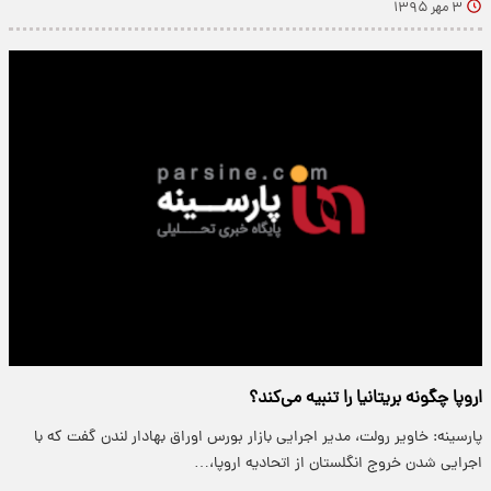
۳ مهر ۱۳۹۵
اروپا چگونه بریتانیا را تنبیه می‌کند؟
پارسینه: خاویر رولت، مدیر اجرایی بازار بورس اوراق بهادار لندن گفت که با
اجرایی شدن خروج انگلستان از اتحادیه اروپا،…