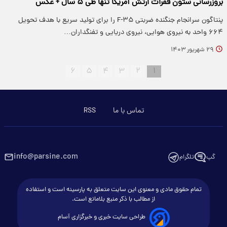
بروزرسانی ستون فقرات ارتش آمریکا تنها طی ۵ سال + عکس
پنتاگون سرانجام جنگنده ضربتی F-۳۵ را برای تولید سریع با هدف تحویل
۶۶۴ واحد به نیروی هوایی، نیروی دریایی و تفنگداران…
۲۹ شهریور ۱۴۰۳
۶
۵
۴
۳
۲
۱
تماس با ما
RSS
info@parsine.com
گپ
تلگرام
تمام حقوق مادی و معنوی این سایت متعلق به پارسینه است و استفاده
از مطالب با ذکر منبع بلامانع است.
طراحی سایت خبری و خبرگزاری آسام