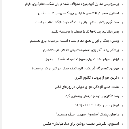
پرسپولیس مقابل آلومینیوم متوقف شد؛ پایان شکست‌ناپذیری تارتار
استایل سحر دولتشاهی با لباس چروک خبرساز شد + عکس
سخنگوی ارتش: نظم ایرانی در تنگه هرمز بازگشت‌ناپذیر است
رهبر انقلاب: رسانه‌ها نقاط ضعف را برجسته نکنند
ونس: جنگ با ایران هنوز تمام نشده است؛ در میانه بازی هستیم
پزشکیان: تا آخر پای تصمیمات رهبر انقلاب ایستاده‌ایم
ارزش سهام عدالت برای امروز ۱۷ مرداد ۱۴۰۵ + جدول
بهترین تعمیرگاه گیربکس اتوماتیک جیلی در تهران کدام است؟
آخرین خبر از پرونده کلثوم اکبری
علت اصلی آلودگی هوای تهران در روزهای اخیر
رضا شکاری از تیم جدیدش رونمایی کرد
لیونل مسی عزادار شد! + جزئیات
ماجرای پیامک "مشمول سهمیه جنگ هستید"
استوری انگیزشی نفیسه روشن برای مخاطبانش+ عکس