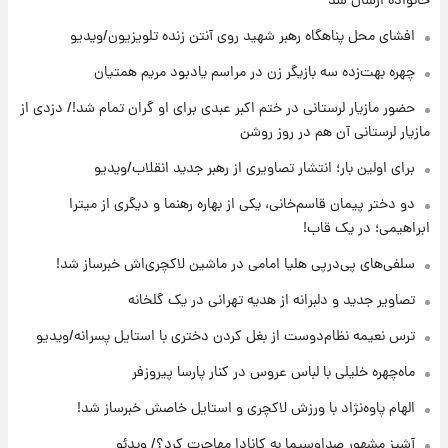
خانواده ارسال شد
بیتلز
افشای محل پناهگاه‌ رهبر شهید روی آنتن زنده تلویزیون/ویدیو
۲۰ ساعت پیش
چهره بهت‌زده سه بازیگر زن در مراسم یادبود مریم همتیان
ادعای جنجالی درباره اینفانتینو؛ اتهام پرداخت
حضور مازیار لرستانی در ختم اکبر عبدی برای او گران تمام شد!/ دزدی از
پول به معشوقه با درآمد یوفا
مازیار لرستانی آن هم در روز روشن
۲۰ ساعت پیش
برای اولین بار؛ انتشار تصاویری از رهبر جدید انقلاب/ویدیو
هشدار درباره کمبود یک ماده معدنی؛ خطر
آلزایمر و زوال عقل افزایش می‌یابد؟
دو دختر پیمان قاسم‌خانی، یکی از بهاره رهنما و دیگری از میترا
ابراهیمی؛ در یک قاب!
۲۰ ساعت پیش
سلفی‌های پی‌درپی هلیا امامی در ماشین لاکچری‌اش خبرساز شد!
انتقاد تند پیمان طالبی از مسئولان استقلال در
پی رفتن رامین رضاییان+ عکس
تصاویر جدید و دلبرانه از هدیه تهرانی در یک گلخانه
ترس نعیمه نظام‌دوست از بغل کردن دختری با استایل پسرانه/ویدیو
۲۱ ساعت پیش
قیمت گوشت گوساله و گوسفند امروز شنبه ۱۷
ماه‌چهره خلیلی با لباس عروس در کنار پارسا پیروزفر
مرداد ۱۴۰۵ +جدول
الهام پاوه‌نژاد با ورزش لاکچری و استایل خاصش خبرساز شد!
آشپز مشهور صداوسیما به کانادا مهاجرت کرد؟/ ویدئو