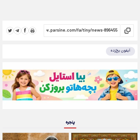
آیفون یخ‌زده
پنجره