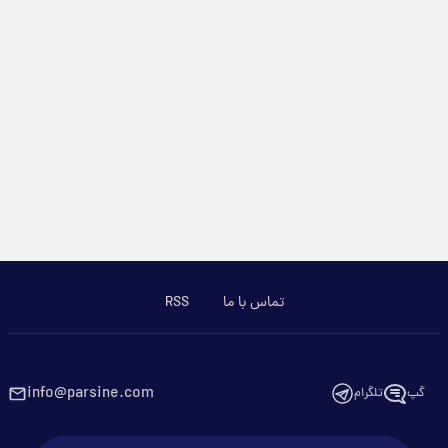
تماس با ما
RSS
info@parsine.com
گپ
تلگرام