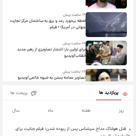
۱۶ ساعت پیش
لحظه برخورد رعد و برق به ساختمان مرکز تجارت
جهانی در آمریکا + فیلم
۱۷ ساعت پیش
برای اولین بار؛ انتشار تصاویری از رهبر جدید
انقلاب/ویدیو
۱۷ ساعت پیش
تصاویر عمامه بستن به شیوه خاتمی/ویدیو
پربازدید ها
پربحث ها
۱۹ ساعت پیش
افشای محل پناهگاه‌ رهبر شهید روی آنتن زنده
روز
هفته
ماه
سال
تلویزیون/ویدیو
قتل هولناک مداح سرشناس پس از ربوده شدن؛ فیلم جنایت برای
۲۰ ساعت پیش
ثریا اسفندیاری بعد از طلاق و در دیدار با گروه