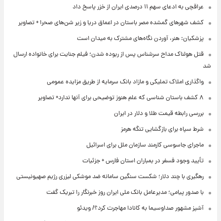
عراقچی به ادعای سهم ۱۱ درصدی ایران از خزر پاسخ داد
کشف شهرهای گمشده مصر باستان در اعماق دریا و زیر شن‌های صحرا + تصاویر
پزشکیان: هنر، آوردن نگاه‌های مشترک به میدان است
قتل هولناک مداح سرشناس پس از ربوده شدن؛ فیلم جنایت برای خانواده ارسال
شد
واگذاری املاک تملیکی و مازاد بانک سرمایه از طریق مزایده عمومی
۸ کشف باستان شناسی که علم هنوز توضیحی برای آنها ندارد+ تصاویر
بررسی رابطه قیمت طلا و دلار در ایران
شرط سپاه برای بازگشایی تنگه هرمز
ماجرای جاسوسی کارمند سازمان ملل برای اسرائیل
تأیید وجود فسفر در بمباران استان فارس + جزئیات
رهگیری با چند دلار؛ شکست سنگین سامانه ضد موشکی لیزری رژیم صهیونیستی
با صدور پیامی؛ مدیرعامل بانک ملی ایران روز خبرنگار را تبریک گفت
آشپز مشهور صداوسیما به کانادا مهاجرت کرد؟/ ویدئو