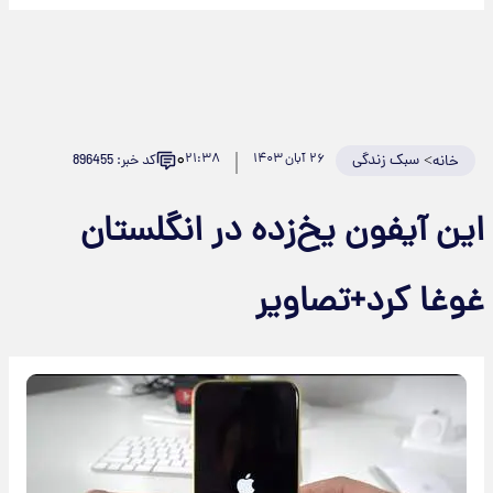
۰
>
سبک زندگی
۲۶ آبان ۱۴۰۳
۲۱:۳۸
کد خبر: 896455
خانه
این آیفون یخ‌زده در انگلستان
غوغا کرد+تصاویر