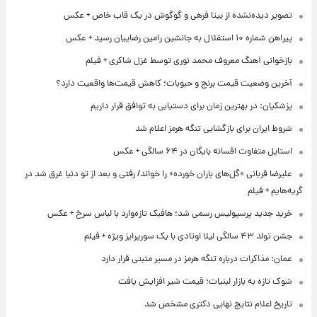
تصویر دیده‌نشده از بیتا فرهی و گوگوش در یک قاب خاص + عکس
پیراهن شماره ۱۰ استقلال به جانشین رامین رضاییان رسید + عکس
بازخوانی آهنگ معروف محمد نوری توسط غزل شاکری + فیلم
آخرین وضعیت قیمت برنج و حبوبات؛ کاهش قیمت‌ها واقعیت دارد؟
پزشکیان: در بهترین زمان برای دستیابی به توافق قرار داریم
شروط ایران برای بازگشایی تنگه هرمز اعلام شد
استایل متفاوت افسانه بایگان در ۶۴ سالگی + عکس
علیرضا قربانی «گل‌های باران خورده» را خواند/ رفتی و بعد از تو دنیا غرق شد در
گریه‌هایم + فیلم
خرید جدید پرسپولیس رسمی شد؛ هافبک تازه‌وارد با لباس سرخ + عکس
جشن تولد ۴۳ سالگی لیلا اوتادی با یک سورپرایز ویژه + فیلم
عمان: مذاکرات درباره تنگه هرمز در مسیر مثبتی قرار دارد
شوک تازه به بازار لبنیات؛ قیمت شیر افزایش یافت
تاریخ اعلام نتایج نهایی دکتری مشخص شد