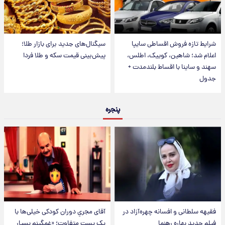
شرایط تازه فروش اقساطی سایپا
سیگنال‌های جدید برای بازار طلا؛
اعلام شد؛ شاهین، کوییک، اطلس،
پیش‌بینی قیمت سکه و طلا فردا
سهند و ساینا با اقساط بلندمدت +
جدول
پنجره
فقیهه سلطانی و افسانه چهره‌آزاد در
آقای مجریِ دوران کودکی خیلی‌ها با
فیلم جدید بهاره رهنما
یک پست متفاوت؛ «غمگینم بسیار