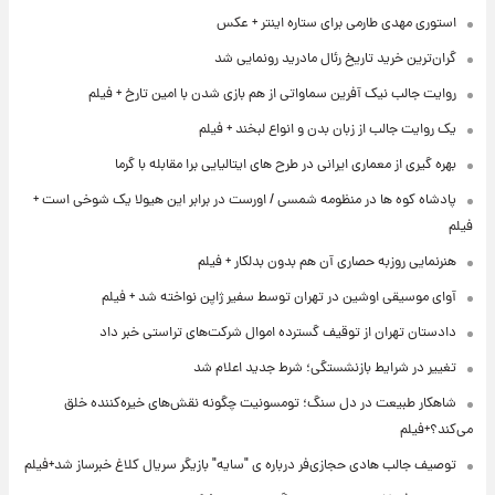
استوری مهدی طارمی برای ستاره اینتر + عکس
گران‌ترین خرید تاریخ رئال مادرید رونمایی شد
روایت جالب نیک آفرین سماواتی از هم بازی شدن با امین تارخ + فیلم
یک روایت جالب از زبان بدن و انواع لبخند + فیلم
بهره گیری از معماری ایرانی در طرح های ایتالیایی برا مقابله با گرما
پادشاه کوه ها در منظومه شمسی / اورست در برابر این هیولا یک شوخی است +
فیلم
هنرنمایی روزبه حصاری آن هم بدون بدلکار + فیلم
آوای موسیقی اوشین در تهران توسط سفیر ژاپن نواخته شد + فیلم
دادستان تهران از توقیف گسترده اموال شرکت‌های تراستی خبر داد
تغییر در شرایط بازنشستگی؛ شرط جدید اعلام شد
شاهکار طبیعت در دل سنگ؛ تومسونیت چگونه نقش‌های خیره‌کننده خلق
می‌کند؟+فیلم
توصیف جالب هادی حجازی‌فر درباره ی "سایه" بازیگر سریال کلاغ خبرساز شد+فیلم