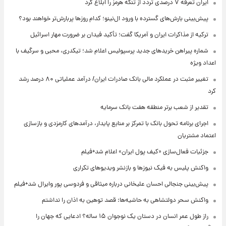
ایران تعرفه ۷ درصدی تردد از تنگه هرمز را ابلاغ کرد
پیش‌بینی بارش‌های گسترده با ورود ال‌نینو؛ کدام روزها پربارش‌تر خواهند بود؟
ترکیه از مذاکرات ایران و آمریکا گفت؛ تأکید فیدان بر ضرورت مهار اسرائیل
شماره پیراهن خریدهای جدید پرسپولیس اعلام شد؛ تیکدری، محبی و سرگیف با
اعداد ویژه
تغییر مثبت در عملکرد مالی بانک صادرات ایران/ درآمد عملیاتی ۸۰ درصد رشد
کرد
تقدیر از شعب برتر منطقه هفت بانک سرمایه
اجرای برنامه تحول بانک با تمرکز بر منابع پایدار، درآمدهای کارمزدی و بازسازی
اعتماد مشتریان
جزئیات فعال‌سازی «کیف پول ایران» اعلام شد+فیلم
واکنش پلیس به فیک نیوزها و بازنشر ویدیوهای تکراری
پیش‌بینی جنجالی احسان علیخانی درباره میثاقی و فردوسی پور وایرال شد+فیلم
واکنش سحر دولتشاهی به حاشیه‌ها: قصد توهین به اذان را نداشتم
راز طول عمر انسان در دستان یک نوجوان ۱۵ ساله؟ ادعایی که جهان را