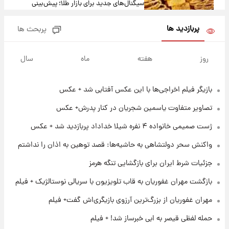
سیگنال‌های جدید برای بازار طلا؛ پیش‌بینی
قیمت سکه و طلا فردا
پربازدید ها
پربحث ها
۱۶ ساعت پیش
فال حافظ پنجشنبه ۱۵ مرداد ماه ۱۴۰۵
روز
هفته
ماه
سال
بازیگر فیلم اخراجی‌ها با این عکس آفتابی شد + عکس
۱۷ ساعت پیش
فال قهوه روزانه پنجشنبه ۱۵ مرداد ماه ۱۴۰۵
تصاویر متفاوت یاسمین شجریان در کنار پدرش+ عکس
ژست صمیمی خانواده ۴ نفره شیلا خداداد پربازدید شد + عکس
۱۸ ساعت پیش
واکنش سحر دولتشاهی به حاشیه‌ها: قصد توهین به اذان را نداشتم
فال روزانه واقعی پنجشنبه ۱۵ مرداد ۱۴۰۵
جزئیات شرط ایران برای بازگشایی تنگه هرمز
بازگشت مهران غفوریان به قاب تلویزیون با سریالی نوستالژیک + فیلم
۱ روز پیش
ارزش سهام عدالت برای امروز چهارشنبه ۱۴ مرداد
مهران غفوریان از بزرگ‌ترین آرزوی بازیگری‌اش گفت+ فیلم
+ جدول
حمله لفظی قیصر به ابی خبرساز شد! + فیلم