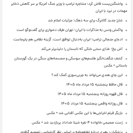
واشنگتن‌پست فاش کرد: مشاجره ترامپ با وزیر جنگ آمریکا بر سر کاهش ذخایر
مهمات در نبرد با ایران
شارژ جدید کالابرگ برای سه دهک؛ جزئیات اعلام شد
واکنش ونس به مذاکرات با ایران؛ تهران طرف دشواری برای گفت‌وگو است
ادعای جنجالی ترامپ؛ ایران به‌دنبال توافق است، گزینه نظامی هم پابرجاست
آش یخ؛ غذای سنتی خنکی که تابستان را دلپذیرتر می‌کند
کشف شگفت‌انگیز طلسم‌های سوسکی و مجسمه‌های سنگی در یک گورستان
باستانی + عکس
این چای هندی می‌تواند به چربی‌سوزی کمک کند؟
فال حافظ پنجشنبه ۱۵ مرداد ماه ۱۴۰۵
فال قهوه روزانه پنجشنبه ۱۵ مرداد ماه ۱۴۰۵
فال روزانه واقعی پنجشنبه ۱۵ مرداد ۱۴۰۵
بازیگر فیلم اخراجی‌ها با این عکس آفتابی شد + عکس
ژست صمیمی خانواده ۴ نفره شیلا خداداد پربازدید شد + عکس
پزشکیان: رهبری درباره تفاهمنامه بر اساس نظر کارشناسی تصمیم گرفتند