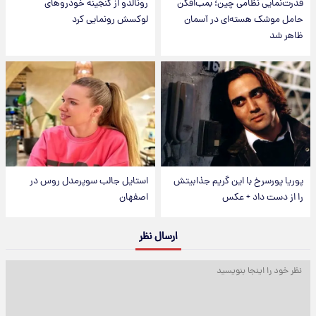
قدرت‌نمایی نظامی چین؛ بمب‌افکن
رونالدو از گنجینه خودروهای
حامل موشک هسته‌ای در آسمان
لوکسش رونمایی کرد
ظاهر شد
پوریا پورسرخ با این گریم جذابیتش
استایل جالب سوپرمدل روس در
را از دست داد + عکس
اصفهان
ارسال نظر