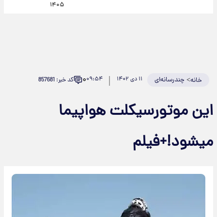
۱۴۰۵
۰
>
چندرسانه‌ای
۱۱ دی ۱۴۰۲
۰۹:۵۴
کد خبر: 857681
خانه
این موتورسیکلت هواپیما
میشود!+فیلم