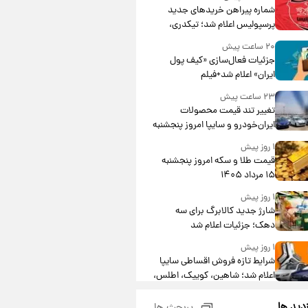
شماره پیراهن خریدهای جدید
پرسپولیس اعلام شد؛ تیکدری،
محبی و سرگیف با اعداد ویژه
۲۰ ساعت پیش
جزئیات فعال‌سازی «کیف پول
ایران» اعلام شد+فیلم
۲۳ ساعت پیش
تغییر تند قیمت محصولات
ایران‌خودرو و سایپا امروز پنجشنبه
۱۵ مرداد ۱۴۰۵ +جدول
۱ روز پیش
قیمت طلا و سکه امروز پنجشنبه
۱۵ مرداد ۱۴۰۵
۱ روز پیش
شارژ جدید کالابرگ برای سه
دهک؛ جزئیات اعلام شد
۱ روز پیش
شرایط تازه فروش اقساطی سایپا
اعلام شد؛ شاهین، کوییک، اطلس،
سهند و ساینا با اقساط بلندمدت +
۱ روز پیش
جدول
زدید ها