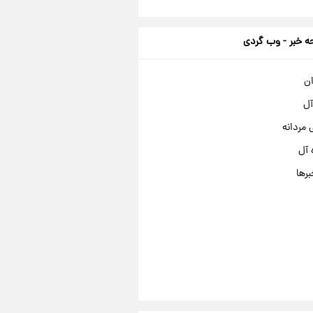
 خبر - وب گردی
ان
آل
مردانه
 آل
برها