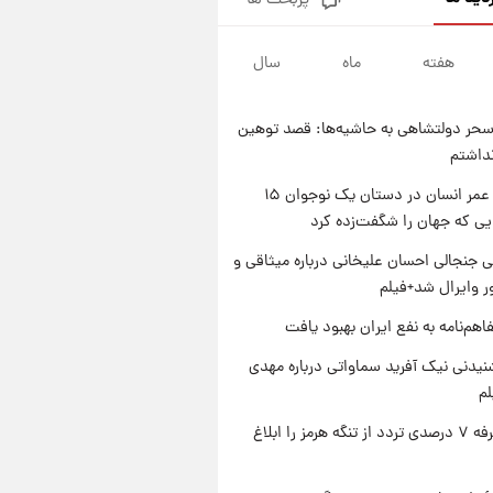
پربحث ها
سیگنال‌های جدید برای بازار طلا؛
پیش‌بینی قیمت سکه و طلا فردا
هفته
ماه
سال
۱ روز پیش
فال حافظ پنجشنبه ۱۵ مرداد ماه
۱۴۰۵
حر دولتشاهی به حاشیه‌ها: قصد توهین
۱ روز پیش
نداشتم
فال قهوه روزانه پنجشنبه ۱۵ مرداد
ماه ۱۴۰۵
راز طول عمر انسان در دستان یک نوجوان ۱۵
یی که جهان را شگفت‌زده کرد
۱ روز پیش
فال روزانه واقعی پنجشنبه ۱۵
 جنجالی احسان علیخانی درباره میثاقی و
مرداد ۱۴۰۵
 وایرال شد+فیلم
اهم‌نامه به نفع ایران بهبود یافت
یدنی نیک آفرید سماواتی درباره مهدی
لم
ایران تعرفه ۷ درصدی تردد از تنگه هرمز را ابلاغ