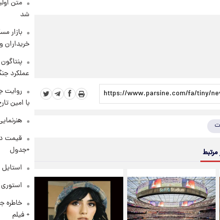
متن اولی
شد
بازار مس
خریداران و
عملکرد جنگ
روایت ج
با امین تار
هنرنمایی
ت
+جدول
 مرتبط
استایل 
استوری م
خاطره جا
+ فیلم