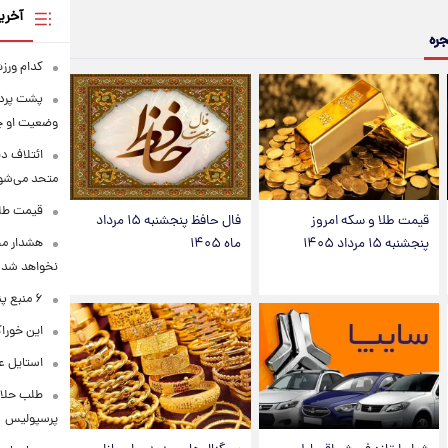
آخری
جره
کدام ورزش
پشت پرده
وضعیت او 
ائتلاف د
متحد می‌شو
قیمت طلا امرو
قیمت طلا و سکه امروز
فال حافظ پنجشنبه ۱۵ مرداد
هشدار محس
پنجشنبه ۱۵ مرداد ۱۴۰۵
ماه ۱۴۰۵
نخواهد شد
۶ منبع پنهان ویتامین C
این خوراک
استایل ع
طلب حلالی
پرسپولیس