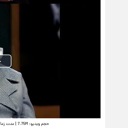
|
حجم ویدیو: 7.75M
مدت زمان وید