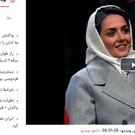
روز
واکنش س
به اذان را 
ساله؟ ادعا
Play
پیش‌بینی
فردوسی پور
Video
شرایط تف
نظرات شن
پاکدل + فی
کرد
یو: 00:01:26
دانلود ویدیو