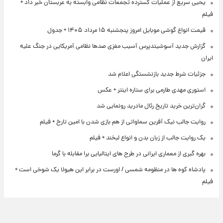
یحیی سریع از عملیات گسترده تجمعات نظامی وابسته به عربستان خبر داد +
فیلم
قیمت انواع گوشی موبایل امروز پنجشنبه ۱۵ مرداد ۱۴۰۵ + جدول
گزارش جدید آسوشیتدپرس آسیب مغزی صدها نظامی آمریکایی در جنگ علیه
ایران
جزئیات شرط جدید بازنشستگی اعلام شد
استوری مهدی طارمی برای ستاره اینتر + عکس
گران‌ترین خرید تاریخ رئال مادرید رونمایی شد
روایت جالب نیک آفرین سماواتی از هم بازی شدن با امین تارخ + فیلم
یک روایت جالب از زبان بدن و انواع لبخند + فیلم
بهره گیری از معماری ایرانی در طرح های ایتالیایی برا مقابله با گرما
پادشاه کوه ها در منظومه شمسی / اورست در برابر این هیولا یک شوخی است +
فیلم