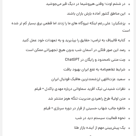
در ششم اوت؛ وقتی هیروشیما در دیگ قیر می‌جوشید
این مناطق کشور آماده بارش باران باشند
پزشکیان: علی رغم اینکه نیروگاه های ما را زدند اما قطعی برق بسیار کم تر شده
است
کنایه قالیباف به ترامپ: حقایق را بپذیرید و به تعهدات خود عمل کنید
رصد این صور فلکی در آسمان شب بدون هیچ تجهیزاتی ممکن است
چت متنی نامحدود و رایگان در ChatGPT
شرایط تفاهم‌نامه به نفع ایران بهبود یافت
سعید عزت‌اللهی ارزشمندترین هافبک فوتبال ایران
نظرات شنیدنی نیک آفرید سماواتی درباره مهدی پاکدل + فیلم
متن اولیۀ طرح راهبردی مدیریت تنگه هرمز منتشر شد
خاطره جالب شهاب حسینی از فرار در دوره سربازی + فیلم
نحوه فعالیت سیستم دید در شب
یک پیش‌بینی مهم از آینده بازار طلا