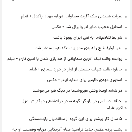
شد+فیلم
نظرات شنیدنی نیک آفرید سماواتی درباره مهدی پاکدل + فیلم
۱ روز پیش
تغییر تند قیمت محصولات ایران‌خودرو و سایپا
استایل عجیب صابر ابر وایرال شد + عکس
امروز پنجشنبه ۱۵ مرداد ۱۴۰۵ +جدول
شرایط تفاهم‌نامه به نفع ایران بهبود یافت
۱ روز پیش
متن اولیۀ طرح راهبردی مدیریت تنگه هرمز منتشر شد
قیمت طلا و سکه امروز پنجشنبه ۱۵ مرداد ۱۴۰۵
روایت جالب نیک آفرین سماواتی از هم بازی شدن با امین تارخ + فیلم
خاطره جالب شهاب حسینی از فرار در دوره سربازی + فیلم
۱ روز پیش
شارژ جدید کالابرگ برای سه دهک؛ جزئیات اعلام
استوری مهدی طارمی برای ستاره اینتر + عکس
شد
در ششم اوت؛ وقتی هیروشیما در دیگ قیر می‌جوشید
۱ روز پیش
لحظه احساسی دو بازیگر؛ گریه سحر دولتشاهی در آغوش غزل
شرایط تازه فروش اقساطی سایپا اعلام شد؛
شاکری+فیلم
شاهین، کوییک، اطلس، سهند و ساینا با اقساط
بلندمدت + جدول
۵ سال کار بیشتر برای این گروه از متقاضیان بازنشستگی
۱ روز پیش
پشت پرده عکس جدید ترامپ؛ مقام آمریکایی درباره وضعیت او چه