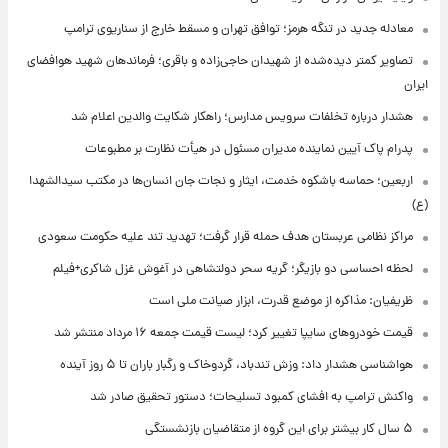
معادله جدید در تنگه هرمز؛ توافق تهران و مسقط خارج از سناریوی ترامپ
تصاویر کمتر دیده‌شده از شهیدان حاجی‌زاده و باقری؛ فرماندهان شهید هوافضای
ایران
هشدار درباره تخلفات سرویس مدارس؛ راهکار شکایت والدین اعلام شد
پدرام پاک آیین نماینده مدیران مسئول در هیأت نظارت بر مطبوعات
اربعین؛ حماسه باشکوه خدمت، ایثار و نجات جان انسان‌ها در مکتب سیدالشهدا
(ع)
مراکز نظامی عربستان هدف حمله قرار گرفت؛ تهدید تند علیه حکومت سعودی
لحظه احساسی دو بازیگر؛ گریه سحر دولتشاهی در آغوش غزل شاکری+فیلم
ظریفیان: مذاکره از موضع قدرت، ابزار صیانت ملی است
قیمت خودروهای سایپا تغییر کرد؛ لیست قیمت جمعه ۱۶ مرداد منتشر شد
هواشناسی هشدار داد: وزش تندباد، گردوخاک و رگبار باران تا ۵ روز آینده
واکنش ترامپ به افشای کمبود تسلیحات؛ دستور تحقیق صادر شد
۵ سال کار بیشتر برای این گروه از متقاضیان بازنشستگی