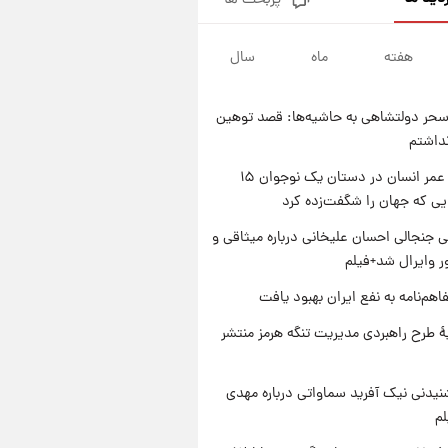
پربحث ها
سیگنال‌های جدید برای بازار طلا؛
پیش‌بینی قیمت سکه و طلا فردا
هفته
ماه
سال
۱ روز پیش
فال حافظ پنجشنبه ۱۵ مرداد ماه
۱۴۰۵
حر دولتشاهی به حاشیه‌ها: قصد توهین
۱ روز پیش
نداشتم
فال قهوه روزانه پنجشنبه ۱۵ مرداد
ماه ۱۴۰۵
راز طول عمر انسان در دستان یک نوجوان ۱۵
یی که جهان را شگفت‌زده کرد
۱ روز پیش
فال روزانه واقعی پنجشنبه ۱۵
 جنجالی احسان علیخانی درباره میثاقی و
مرداد ۱۴۰۵
 وایرال شد+فیلم
اهم‌نامه به نفع ایران بهبود یافت
ۀ طرح راهبردی مدیریت تنگه هرمز منتشر
یدنی نیک آفرید سماواتی درباره مهدی
لم