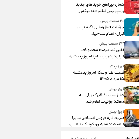
شماره پیراهن خریدهای جدید
پرسپولیس اعلام شد؛ تیکدری،
محبی و سرگیف با اعداد ویژه
۲۰ ساعت پیش
جزئیات فعال‌سازی «کیف پول
ایران» اعلام شد+فیلم
۲۳ ساعت پیش
تغییر تند قیمت محصولات
ایران‌خودرو و سایپا امروز پنجشنبه
۱۵ مرداد ۱۴۰۵ +جدول
۱ روز پیش
قیمت طلا و سکه امروز پنجشنبه
۱۵ مرداد ۱۴۰۵
۱ روز پیش
شارژ جدید کالابرگ برای سه
دهک؛ جزئیات اعلام شد
۱ روز پیش
شرایط تازه فروش اقساطی سایپا
اعلام شد؛ شاهین، کوییک، اطلس،
سهند و ساینا با اقساط بلندمدت +
۱ روز پیش
جدول
زدید ها