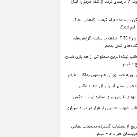
ایران تعرفه ۷ درصدی تردد از تنگه هرمز را ابلاغ
کن در مرداد آرام گرفت؛ کاهش تحرک
 فروشندگان
پنتاگون و راز F-35؛ حذف بی‌سابقه گزارش‌های
نده‌های نسل پنجم
الب نیک آفرین سماواتی از هم بازی شدن
خ + فیلم
 روزبه حصاری آن هم بدون بدلکار + فیلم
عجیب صابر ابر وایرال شد + عکس
هدی طارمی برای ستاره اینتر + عکس
لب شهاب حسینی از فرار در دوره سربازی
یع از عملیات گسترده تجمعات نظامی
ربستان خبر داد + فیلم