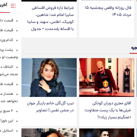
آخری
فال روزانه واقعی پنجشنبه ۱۵
شرایط تازه فروش اقساطی
مرداد ۱۴۰۵
سایپا اعلام شد؛ شاهین،
قیمت دلار در 
کوییک، اطلس، سهند و ساینا
با اقساط بلندمدت + جدول
قیمت طلا و سکه
کدام ورزش
جره
پشت پرده
وضعیت او 
ائتلاف د
متحد می‌شو
قیمت طلا امرو
هشدار محس
نخواهد شد
آقای مجریِ دوران کودکی
تیپ گل‌گلی خانم بازیگر جوان
خیلی‌ها با یک پست متفاوت؛
در جشن نفس | تصاویر
۶ منبع پنهان ویتامین C
«غمگینم بسیار زیاد»!
این خوراک
استایل ع