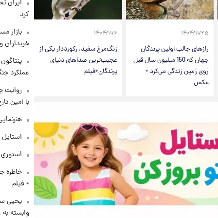
کرد
بازار مس
۱۴۰۴/۱۱/۶
۱۴۰۴/۱۱/۲۵
خریداران و
راز‌های جالب اولین پرندگان
زنگ‌مرغ سفید، رکورددار یکی از
جهان که 150 میلیون سال قبل
عجیب‌ترین صداهای دنیای
روی زمین زندگی می‌کرد +
پرندگان+فیلم
عملکرد جنگ
عکس
روایت ج
با امین تار
هنرنمایی
استایل 
استوری م
خاطره جا
+ فیلم
یحیی سر
وابسته به ع