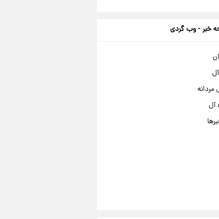
 خبر - وب گردی
ان
آل
مردانه
 آل
برها