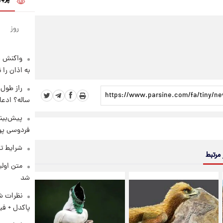
روز
واکنش س
به اذان را 
ساله؟ ادعا
پیش‌بینی
فردوسی پور
شرایط تف
 مرتبط
متن اولی
شد
نظرات شن
پاکدل + فی