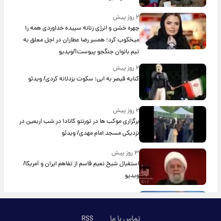
۲ روز پیش
چهره خشن و انرژی زنانه سپیده خداوردی همه را
میخکوب کرد؛ همسر رضا عطاران در اجل معلق به
تیم بانوان جنگجو پیوست!/ویدیو
۲ روز پیش
کنایه قیصر به ابی: سکوت بزدلانه کردی/ ویدئو
۲ روز پیش
برگزاری موکب ها در تورنتو کانادا در شب اربعین در
نزدیکی مسجد امام مهدی/ ویدئو
۳ روز پیش
استقبال شیخ نعیم قاسم از تفاهم ایران و آمریکا/
ویدیو
۳ روز پیش
پزشکیان: استعفا نخواهم داد
تماس با ما
RSS