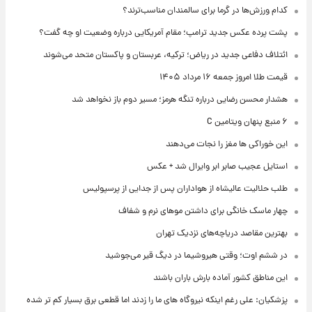
کدام ورزش‌ها در گرما برای سالمندان مناسب‌ترند؟
پشت پرده عکس جدید ترامپ؛ مقام آمریکایی درباره وضعیت او چه گفت؟
ائتلاف دفاعی جدید در ریاض؛ ترکیه، عربستان و پاکستان متحد می‌شوند
قیمت طلا امروز جمعه ۱۶ مرداد ۱۴۰۵
هشدار محسن رضایی درباره تنگه هرمز؛ مسیر دوم باز نخواهد شد
۶ منبع پنهان ویتامین C
این خوراکی ها مغز را نجات می‌دهند
استایل عجیب صابر ابر وایرال شد + عکس
طلب حلالیت عالیشاه از هواداران پس از جدایی از پرسپولیس
چهار ماسک خانگی برای داشتن موهای نرم و شفاف
بهترین مقاصد دریاچه‌های نزدیک تهران
در ششم اوت؛ وقتی هیروشیما در دیگ قیر می‌جوشید
این مناطق کشور آماده بارش باران باشند
پزشکیان: علی رغم اینکه نیروگاه های ما را زدند اما قطعی برق بسیار کم تر شده