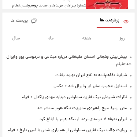
شماره پیراهن خریدهای جدید پرسپولیس اعلام
شد؛ تیکدری، محبی و سرگیف با اعداد ویژه
پربازدید ها
پربحث ها
۲۳ ساعت پیش
جزئیات فعال‌سازی «کیف پول ایران» اعلام
روز
هفته
ماه
سال
شد+فیلم
پیش‌بینی جنجالی احسان علیخانی درباره میثاقی و فردوسی پور وایرال
۱ روز پیش
تغییر تند قیمت محصولات ایران‌خودرو و سایپا
شد+فیلم
امروز پنجشنبه ۱۵ مرداد ۱۴۰۵ +جدول
شرایط تفاهم‌نامه به نفع ایران بهبود یافت
۱ روز پیش
استایل عجیب صابر ابر وایرال شد + عکس
قیمت طلا و سکه امروز پنجشنبه ۱۵ مرداد ۱۴۰۵
نظرات شنیدنی نیک آفرید سماواتی درباره مهدی پاکدل + فیلم
متن اولیۀ طرح راهبردی مدیریت تنگه هرمز منتشر شد
۱ روز پیش
ایران تعرفه ۷ درصدی تردد از تنگه هرمز را ابلاغ کرد
شارژ جدید کالابرگ برای سه دهک؛ جزئیات اعلام
شد
روایت جالب نیک آفرین سماواتی از هم بازی شدن با امین تارخ + فیلم