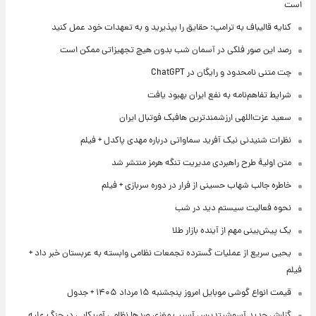
است
کنایه قالیباف به ترامپ: حقایق را بپذیرید و به تعهدات خود عمل کنید
رصد این صور فلکی در آسمان شب بدون هیچ تجهیزاتی ممکن است
چت متنی نامحدود و رایگان در ChatGPT
شرایط تفاهم‌نامه به نفع ایران بهبود یافت
سعید عزت‌اللهی ارزشمندترین هافبک فوتبال ایران
نظرات شنیدنی نیک آفرید سماواتی درباره مهدی پاکدل + فیلم
متن اولیۀ طرح راهبردی مدیریت تنگه هرمز منتشر شد
خاطره جالب شهاب حسینی از فرار در دوره سربازی + فیلم
نحوه فعالیت سیستم دید در شب
یک پیش‌بینی مهم از آینده بازار طلا
یحیی سریع از عملیات گسترده تجمعات نظامی وابسته به عربستان خبر داد +
فیلم
قیمت انواع گوشی موبایل امروز پنجشنبه ۱۵ مرداد ۱۴۰۵ + جدول
گزارش جدید آسوشیتدپرس آسیب مغزی صدها نظامی آمریکایی در جنگ علیه