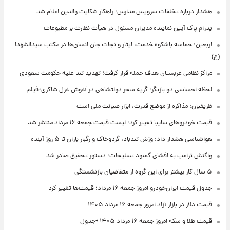
هشدار درباره تخلفات سرویس مدارس؛ راهکار شکایت والدین اعلام شد
پدرام پاک آیین نماینده مدیران مسئول در هیأت نظارت بر مطبوعات
اربعین؛ حماسه باشکوه خدمت، ایثار و نجات جان انسان‌ها در مکتب سیدالشهدا
(ع)
مراکز نظامی عربستان هدف حمله قرار گرفت؛ تهدید تند علیه حکومت سعودی
لحظه احساسی دو بازیگر؛ گریه سحر دولتشاهی در آغوش غزل شاکری+فیلم
ظریفیان: مذاکره از موضع قدرت، ابزار صیانت ملی است
قیمت خودروهای سایپا تغییر کرد؛ لیست قیمت جمعه ۱۶ مرداد منتشر شد
هواشناسی هشدار داد: وزش تندباد، گردوخاک و رگبار باران تا ۵ روز آینده
واکنش ترامپ به افشای کمبود تسلیحات؛ دستور تحقیق صادر شد
۵ سال کار بیشتر برای این گروه از متقاضیان بازنشستگی
جدول قیمت ایران‌خودرو امروز جمعه ۱۶ مرداد؛ قیمت‌ها تغییر کرد
قیمت دلار در بازار آزاد امروز جمعه ۱۶ مرداد ۱۴۰۵
قیمت طلا و سکه امروز جمعه ۱۶ مرداد ۱۴۰۵ +جدول