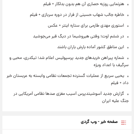
هنرنمایی روزبه حصاری آن هم بدون بدلکار + فیلم
۱ روز پیش
شرایط تازه فروش اقساطی سایپا اعلام شد؛
خاطره جالب شهاب حسینی از فرار در دوره سربازی + فیلم
شاهین، کوییک، اطلس، سهند و ساینا با اقساط
بلندمدت + جدول
استوری مهدی طارمی برای ستاره اینتر + عکس
۱ روز پیش
در ششم اوت؛ وقتی هیروشیما در دیگ قیر می‌جوشید
سیگنال‌های جدید برای بازار طلا؛ پیش‌بینی
قیمت سکه و طلا فردا
این مناطق کشور آماده بارش باران باشند
شماره پیراهن خریدهای جدید پرسپولیس اعلام شد؛ تیکدری، محبی و
سرگیف با اعداد ویژه
یحیی سریع از عملیات گسترده تجمعات نظامی وابسته به عربستان خبر
داد + فیلم
گزارش جدید آسوشیتدپرس آسیب مغزی صدها نظامی آمریکایی در
جنگ علیه ایران
صفحه خبر - وب گردی