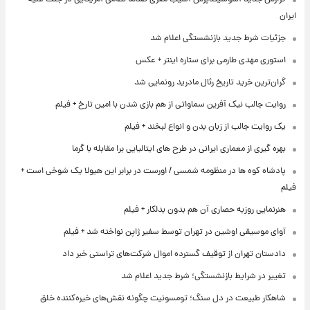
ایران
جزئیات شرط جدید بازنشستگی اعلام شد
استوری مهدی طارمی برای ستاره اینتر + عکس
گران‌ترین خرید تاریخ رئال مادرید رونمایی شد
روایت جالب نیک آفرین سماواتی از هم بازی شدن با امین تارخ + فیلم
یک روایت جالب از زبان بدن و انواع لبخند + فیلم
بهره گیری از معماری ایرانی در طرح های ایتالیایی برا مقابله با گرما
پادشاه کوه ها در منظومه شمسی / اورست در برابر این هیولا یک شوخی است +
فیلم
هنرنمایی روزبه حصاری آن هم بدون بدلکار + فیلم
آوای موسیقی اوشین در تهران توسط سفیر ژاپن نواخته شد + فیلم
دادستان تهران از توقیف گسترده اموال شرکت‌های تراستی خبر داد
تغییر در شرایط بازنشستگی؛ شرط جدید اعلام شد
شاهکار طبیعت در دل سنگ؛ تومسونیت چگونه نقش‌های خیره‌کننده خلق