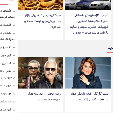
ائتلاف د
شرایط تازه فروش اقساطی
سیگنال‌های جدید برای بازار
متحد می‌شو
سایپا اعلام شد؛ شاهین،
طلا؛ پیش‌بینی قیمت سکه و
قیمت طلا امرو
کوییک، اطلس، سهند و ساینا
طلا فردا
با اقساط بلندمدت + جدول
هشدار محس
نخواهد شد
۶ منبع پنهان ویتامین C
جره
این خوراک
استایل ع
طلب حلالی
پرسپولیس
چهار ماس
بهترین م
تیپ گل‌گلی خانم بازیگر جوان
زمان پخش «مرد سه هزار
در جشن نفس | تصاویر
چهره» مشخص شد
در ششم ا
این مناطق