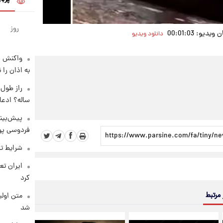
روز
دیو: 00:01:03
دانلود ویدیو
واکنش س
به اذان را 
ساله؟ ادعا
پیش‌بینی
فردوسی پور
شرایط تف
کرد
 مرتبط
متن اولی
شد