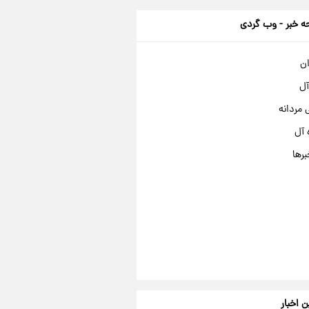
 خبر - وب گردی
ان
آل
مردانه
 آل
برها
ن اخبار