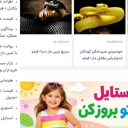
نظرات شن
پاکدل + فی
قیمت طلا و 
عملکرد جنگ
۱۴۰۳/۸/۱۳
۱۴۰۴/۴/۲۴
روایت ج
خونسردی حیرت‌انگیز کودکان
سریع ترین مار دنیا+ فیلم
با امین تار
اندونزیایی مقابل مار+ فیلم
بازار مس
خریداران و
هنرنمایی
+جدول
استوری م
استایل 