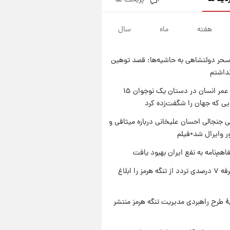
پربحث ها
فال قهوه روزانه پنجشنبه ۱۵ مرداد
ماه ۱۴۰۵
هفته
ماه
سال
۱ روز پیش
فال روزانه واقعی پنجشنبه ۱۵
مرداد ۱۴۰۵
حر دولتشاهی به حاشیه‌ها: قصد توهین
۱ روز پیش
نداشتم
ارزش سهام عدالت برای امروز
چهارشنبه ۱۴ مرداد + جدول
راز طول عمر انسان در دستان یک نوجوان ۱۵
یی که جهان را شگفت‌زده کرد
۱ روز پیش
آغاز طرح جدید فروش مشارکت در
 جنجالی احسان علیخانی درباره میثاقی و
تولید سایپا؛ نام خودرو، مبلغ پیش
 وایرال شد+فیلم
پرداخت و زمان تحویل | سود
مشارکت چند درصد است؟
اهم‌نامه به نفع ایران بهبود یافت
ایران تعرفه ۷ درصدی تردد از تنگه هرمز را ابلاغ
ۀ طرح راهبردی مدیریت تنگه هرمز منتشر