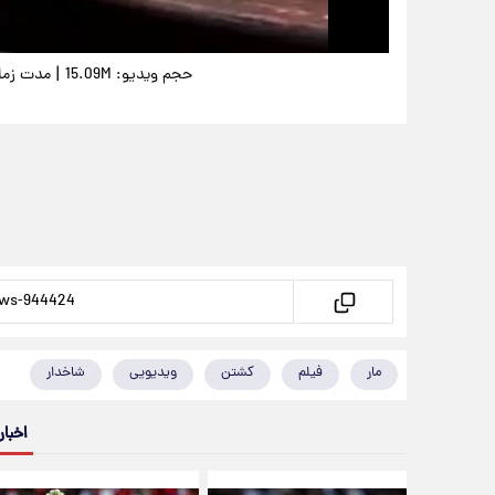
|
حجم ویدیو: 15.09M
مدت زمان وی
مار
فیلم
کشتن
ویدیویی
شاخدار
اخبار