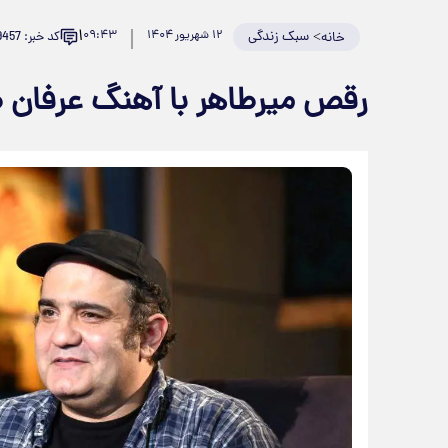
۱
>
سبک زندگی
۱۲ شهریور ۱۴۰۴
۰۹:۴۳
کد خبر: 939457
خانه
رقص میرطاهر با آهنگ عرفان ط