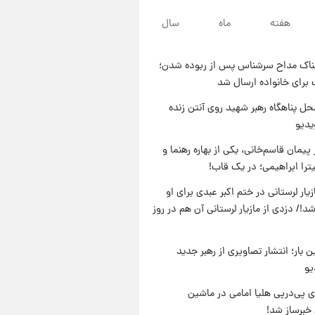
۲۰ ساعت پیش
هفته
ماه
سال
لحظه برخورد رعد و برق به
ساختمان مرکز تجارت جهانی در
آمریکا + فیلم
ناک مداح سرشناس پس از ربوده شدن؛
۲۱ ساعت پیش
 برای خانواده ارسال شد
برای اولین بار؛ انتشار تصاویری از
رهبر جدید انقلاب/ویدیو
ل پناهگاه‌ رهبر شهید روی آنتن زنده
یدیو
۲۱ ساعت پیش
تصاویر عمامه بستن به شیوه
پیمان قاسم‌خانی، یکی از بهاره رهنما و
خاتمی/ویدیو
یترا ابراهیمی؛ در یک قاب!
یار لرستانی در ختم اکبر عبدی برای او
د!/ دزدی از مازیار لرستانی آن هم در روز
ن بار؛ انتشار تصاویری از رهبر جدید
یو
 پی‌درپی هلیا امامی در ماشین
خبرساز شد!