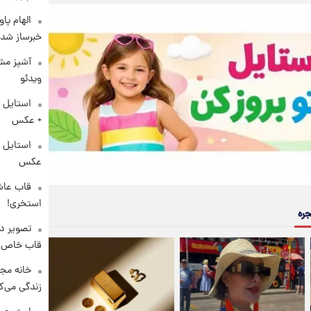
الهام پا
خبرساز شد!
آشپز مشه
ویدئو
استایل 
+ عکس
عکس
قاب عاش
استخری!
جره
تصویر دی
قاب خاص 
خانه مجل
زندگی می‌کن