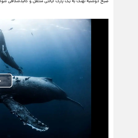
صبح دوشنبه نهنگ به یک پارک ایالتی منتقل و کالبدشکافی ش