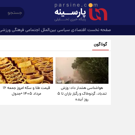
صفحه نخست
اقتصادی
سیاسی
بین‌الملل
اجتماعی
فرهنگی
ورزشی
گوناگون
هواشناسی هشدار داد: وزش
قیمت طلا و سکه امروز جمعه ۱۶
تندباد، گردوخاک و رگبار باران تا ۵
مرداد ۱۴۰۵ +جدول
روز آینده