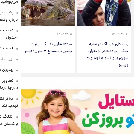
می‌جوشید
پشت پرد
درباره وض
۱۴۰۴/۵/۱۱
۱۴۰۴/۵/۱۳
+جدول
پدیده‌ای هولناک در سایه
صحنه هایی نفسگیر از نبرد
قیمت دلار د
جنگ؛ ربوده شدن دختران
پلیس با تمساح ۳ متری+ فیلم
سوری برای ازدواج اجباری +
این مناط
ویدیو
بهترین م
تصاویر ک
باقری؛ فرم
مراکز نظ
تهدید تند
ائتلاف د
پاکستان مت