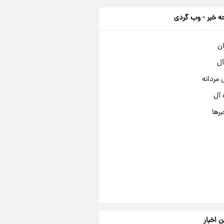
 خبر - وب گردی
ان
آل
مردانه
 آل
برها
ن اخبار