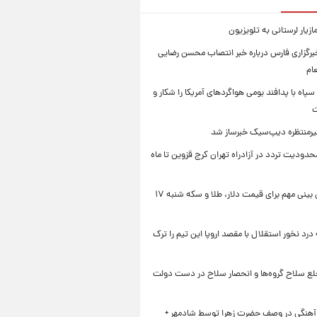
زیار لرستانی به تلویزیون
رگزاری فارس درباره خبر انتصاب محسن رضایی
ام
سپاه با پدافند بومی هواگردهای آمریکا را شکار و
ت
رمنتظره دیپ‌سیک خبرساز شد
دودیت تردد در آزادراه تهران کرج قزوین تا ماه
یک پیش ‌بینی مهم برای قیمت دلار، طلا و سکه شنبه ۱۷
 درد نخور استقلال با مقصد اروپا این تیم را ترک
خلع سلاح گروه‌ها و انحصار سلاح در دست دولت
 آهنگی در وصف حضرت زهرا توسط شادمهر +