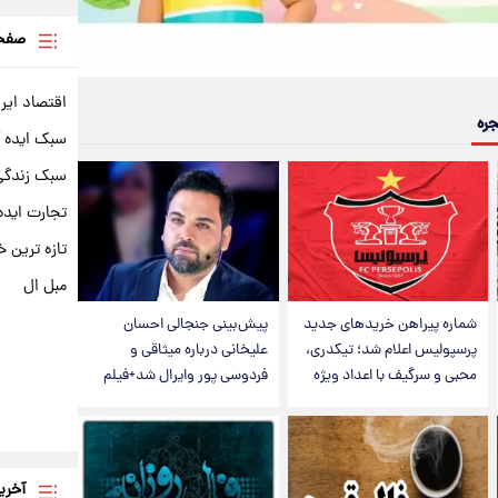
صفحه
اقتصاد ایر
جره
سبک ایده 
سبک زندگی 
تجارت ایده
تازه ترین خ
مبل ال
شماره پیراهن خریدهای جدید
پیش‌بینی جنجالی احسان
پرسپولیس اعلام شد؛ تیکدری،
علیخانی درباره میثاقی و
محبی و سرگیف با اعداد ویژه
فردوسی پور وایرال شد+فیلم
آخری