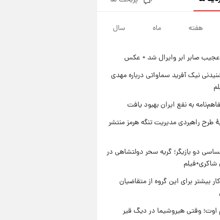
پربحث ها
جزئیات فعال‌سازی «کیف پول
ایران» اعلام شد+فیلم
هفته
ماه
سال
۱ روز پیش
تغییر تند قیمت محصولات
ایران‌خودرو و سایپا امروز پنجشنبه
عجیب صابر ابر وایرال شد + عکس
۱۵ مرداد ۱۴۰۵ +جدول
۱ روز پیش
قیمت طلا و سکه امروز پنجشنبه
یدنی نیک آفرید سماواتی درباره مهدی
۱۵ مرداد ۱۴۰۵
لم
۱ روز پیش
اهم‌نامه به نفع ایران بهبود یافت
شارژ جدید کالابرگ برای سه
دهک؛ جزئیات اعلام شد
ۀ طرح راهبردی مدیریت تنگه هرمز منتشر
اسی دو بازیگر؛ گریه سحر دولتشاهی در
شاکری+فیلم
کار بیشتر برای این گروه از متقاضیان
اوت؛ وقتی هیروشیما در دیگ قیر