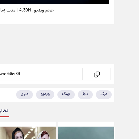
|
حجم ویدیو: 4.30M
مدت زمان وید
مرگ
تلخ
نهنگ
ویدیو
متری
اخبار