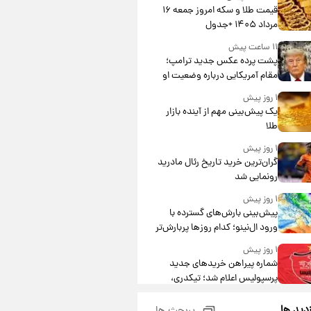
قیمت طلا و سکه امروز جمعه ۱۶
مرداد ۱۴۰۵ +جدول
۱۱ ساعت پیش
پشت پرده عکس جدید ترامپ؛
مقام آمریکایی درباره وضعیت او
چه گفت؟
۱ روز پیش
یک پیش‌بینی مهم از آینده بازار
طلا
۱ روز پیش
گران‌ترین خرید تاریخ رئال مادرید
رونمایی شد
۱ روز پیش
پیش‌بینی بارش‌های گسترده با
ورود ال‌نینو؛ کدام روزها پربارش‌تر
خواهند بود؟
۱ روز پیش
شماره پیراهن خریدهای جدید
پرسپولیس اعلام شد؛ تیکدری،
محبی و سرگیف با اعداد ویژه
۱ روز پیش
زدید ها