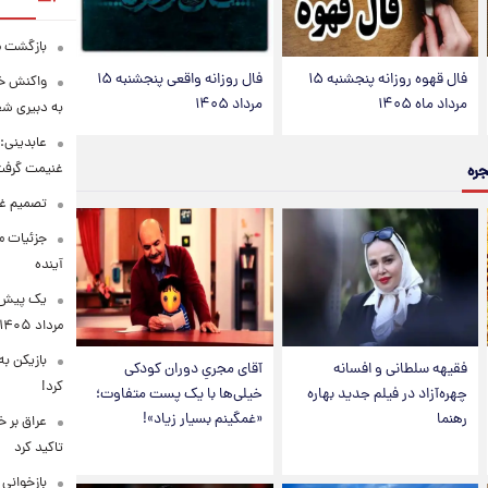
بازگشت ما
فال قهوه روزانه پنجشنبه ۱۵
فال روزانه واقعی پنجشنبه ۱۵
واکنش خب
مرداد ماه ۱۴۰۵
مرداد ۱۴۰۵
به دبیری شع
عابدینی: 
غنیمت گرف
جره
تصمیم غی
جزئیات مح
آینده
مرداد ۱۴۰۵
بازیکن به
فقیهه سلطانی و افسانه
آقای مجریِ دوران کودکی
کرد!
چهره‌آزاد در فیلم جدید بهاره
خیلی‌ها با یک پست متفاوت؛
رهنما
«غمگینم بسیار زیاد»!
عراق بر 
تاکید کرد
بازخوانی