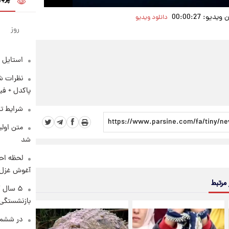
یو: 00:00:27
دانلود ویدیو
روز
استایل 
نظرات شن
پاکدل + فی
شرایط تف
متن اولی
شد
لحظه احس
آغوش غزل 
 مرتبط
۵ سال 
بازنشستگی
در ششم 