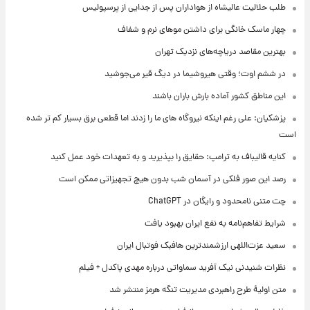
طلب حلالیت عالیشاه از هواداران پس از جدایی از پرسپولیس
چهار ماسک خانگی برای داشتن موهای نرم و شفاف
بهترین مقاصد دریاچه‌های نزدیک تهران
در ششم اوت؛ وقتی هیروشیما در دیگ قیر می‌جوشید
این مناطق کشور آماده بارش باران باشند
پزشکیان: علی رغم اینکه نیروگاه های ما را زدند اما قطعی برق بسیار کم تر شده
است
کنایه قالیباف به ترامپ: حقایق را بپذیرید و به تعهدات خود عمل کنید
رصد این صور فلکی در آسمان شب بدون هیچ تجهیزاتی ممکن است
چت متنی نامحدود و رایگان در ChatGPT
شرایط تفاهم‌نامه به نفع ایران بهبود یافت
سعید عزت‌اللهی ارزشمندترین هافبک فوتبال ایران
نظرات شنیدنی نیک آفرید سماواتی درباره مهدی پاکدل + فیلم
متن اولیۀ طرح راهبردی مدیریت تنگه هرمز منتشر شد