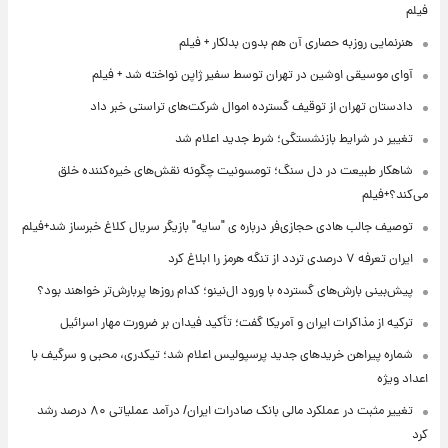
فیلم
هنرنمایی روزبه حصاری آن هم بدون بدلکار + فیلم
آوای موسیقی اوشین در تهران توسط سفیر ژاپن نواخته شد + فیلم
دادستان تهران از توقیف گسترده اموال شرکت‌های تراستی خبر داد
تغییر در شرایط بازنشستگی؛ شرط جدید اعلام شد
شاهکار طبیعت در دل سنگ؛ تومسونیت چگونه نقش‌های خیره‌کننده خلق
می‌کند؟+فیلم
توصیف جالب هادی حجازی‌فر درباره ی "سایه" بازیگر سریال کلاغ خبرساز شد+فیلم
ایران تعرفه ۷ درصدی تردد از تنگه هرمز را ابلاغ کرد
پیش‌بینی بارش‌های گسترده با ورود ال‌نینو؛ کدام روزها پربارش‌تر خواهند بود؟
ترکیه از مذاکرات ایران و آمریکا گفت؛ تأکید فیدان بر ضرورت مهار اسرائیل
شماره پیراهن خریدهای جدید پرسپولیس اعلام شد؛ تیکدری، محبی و سرگیف با
اعداد ویژه
تغییر مثبت در عملکرد مالی بانک صادرات ایران/ درآمد عملیاتی ۸۰ درصد رشد
کرد