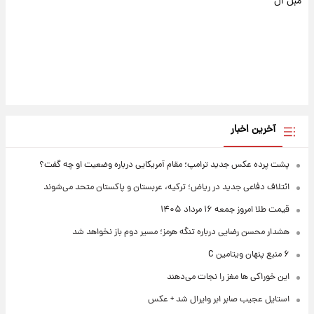
مبل ال
آخرین اخبار
پشت پرده عکس جدید ترامپ؛ مقام آمریکایی درباره وضعیت او چه گفت؟
ائتلاف دفاعی جدید در ریاض؛ ترکیه، عربستان و پاکستان متحد می‌شوند
قیمت طلا امروز جمعه ۱۶ مرداد ۱۴۰۵
هشدار محسن رضایی درباره تنگه هرمز؛ مسیر دوم باز نخواهد شد
۶ منبع پنهان ویتامین C
این خوراکی ها مغز را نجات می‌دهند
استایل عجیب صابر ابر وایرال شد + عکس