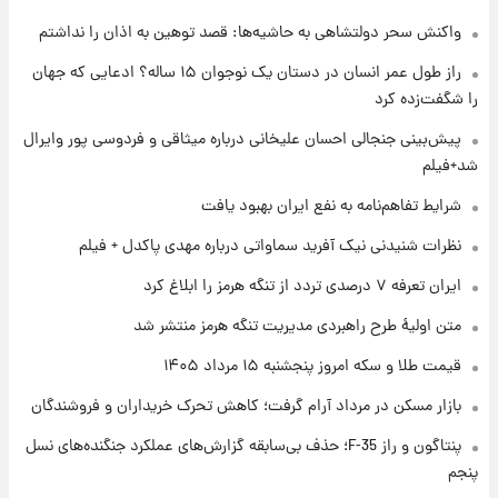
واکنش سحر دولتشاهی به حاشیه‌ها: قصد توهین به اذان را نداشتم
۱ روز پیش
سیگنال‌های جدید برای بازار طلا؛ پیش‌بینی
راز طول عمر انسان در دستان یک نوجوان ۱۵ ساله؟ ادعایی که جهان
قیمت سکه و طلا فردا
را شگفت‌زده کرد
۱ روز پیش
پیش‌بینی جنجالی احسان علیخانی درباره میثاقی و فردوسی پور وایرال
فال حافظ پنجشنبه ۱۵ مرداد ماه ۱۴۰۵
شد+فیلم
شرایط تفاهم‌نامه به نفع ایران بهبود یافت
۱ روز پیش
نظرات شنیدنی نیک آفرید سماواتی درباره مهدی پاکدل + فیلم
فال قهوه روزانه پنجشنبه ۱۵ مرداد ماه ۱۴۰۵
ایران تعرفه ۷ درصدی تردد از تنگه هرمز را ابلاغ کرد
متن اولیۀ طرح راهبردی مدیریت تنگه هرمز منتشر شد
۱ روز پیش
قیمت طلا و سکه امروز پنجشنبه ۱۵ مرداد ۱۴۰۵
فال روزانه واقعی پنجشنبه ۱۵ مرداد ۱۴۰۵
بازار مسکن در مرداد آرام گرفت؛ کاهش تحرک خریداران و فروشندگان
پنتاگون و راز F-35؛ حذف بی‌سابقه گزارش‌های عملکرد جنگنده‌های نسل
۱ روز پیش
ارزش سهام عدالت برای امروز چهارشنبه ۱۴ مرداد
پنجم
+ جدول