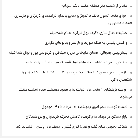
تقدیر از شعب برتر منطقه هفت بانک سرمایه
اجرای برنامه تحول بانک با تمرکز بر منابع پایدار، درآمدهای کارمزدی و بازسازی
اعتماد مشتریان
جزئیات فعال‌سازی «کیف پول ایران» اعلام شد+فیلم
واکنش پلیس به فیک نیوزها و بازنشر ویدیوهای تکراری
پیش‌بینی جنجالی احسان علیخانی درباره میثاقی و فردوسی پور وایرال شد+فیلم
واکنش سحر دولتشاهی به حاشیه‌ها: قصد توهین به اذان را نداشتم
راز طول عمر انسان در دستان یک نوجوان ۱۵ ساله؟ ادعایی که جهان را
شگفت‌زده کرد
روایت پزشکیان از برنامه‌های دولت برای بهبود معیشت مردم امشب منتشر
می‌شود
قیمت گوشت قرمز امروز پنجشنبه ۱۵ مرداد ۱۴۰۵ +جدول
بازار مسکن در مرداد آرام گرفت؛ کاهش تحرک خریداران و فروشندگان
شکاف نجومی میان فقیر و غنی؛ تورم فشار بر دهک‌های پایین را تشدید کرد