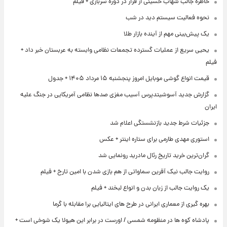
خاطره جالب شهاب حسینی از فرار در دوره سربازی + فیلم
نحوه فعالیت سیستم دید در شب
یک پیش‌بینی مهم از آینده بازار طلا
یحیی سریع از عملیات گسترده تجمعات نظامی وابسته به عربستان خبر داد +
فیلم
قیمت انواع گوشی موبایل امروز پنجشنبه ۱۵ مرداد ۱۴۰۵ + جدول
گزارش جدید آسوشیتدپرس آسیب مغزی صدها نظامی آمریکایی در جنگ علیه
ایران
جزئیات شرط جدید بازنشستگی اعلام شد
استوری مهدی طارمی برای ستاره اینتر + عکس
گران‌ترین خرید تاریخ رئال مادرید رونمایی شد
روایت جالب نیک آفرین سماواتی از هم بازی شدن با امین تارخ + فیلم
یک روایت جالب از زبان بدن و انواع لبخند + فیلم
بهره گیری از معماری ایرانی در طرح های ایتالیایی برا مقابله با گرما
پادشاه کوه ها در منظومه شمسی / اورست در برابر این هیولا یک شوخی است +