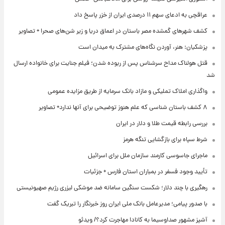
عراقچی به ادعای سهم ۱۱ درصدی ایران از خزر پاسخ داد
کشف شهرهای گمشده مصر باستان در اعماق دریا و زیر شن‌های صحرا + تصاویر
پزشکیان: هنر، آوردن نگاه‌های مشترک به میدان است
قتل هولناک مداح سرشناس پس از ربوده شدن؛ فیلم جنایت برای خانواده ارسال
شد
واگذاری املاک تملیکی و مازاد بانک سرمایه از طریق مزایده عمومی
۸ کشف باستان شناسی که علم هنوز توضیحی برای آنها ندارد+ تصاویر
بررسی رابطه قیمت طلا و دلار در ایران
شرط سپاه برای بازگشایی تنگه هرمز
ماجرای جاسوسی کارمند سازمان ملل برای اسرائیل
تأیید وجود فسفر در بمباران استان فارس + جزئیات
رهگیری با چند دلار؛ شکست سنگین سامانه ضد موشکی لیزری رژیم صهیونیستی
با صدور پیامی؛ مدیرعامل بانک ملی ایران روز خبرنگار را تبریک گفت
آشپز مشهور صداوسیما به کانادا مهاجرت کرد؟/ ویدئو