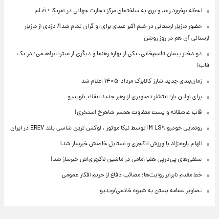
لحظه برخورد رعد و برق به ساختمان مرکز تجارت جهانی در آمریکا + فیلم
حضور مازیار لرستانی در ختم اکبر عبدی برای او گران تمام شد!/ دزدی از مازیار
لرستانی آن هم در روز روشن
دو دختر پیمان قاسم‌خانی، یکی از بهاره رهنما و دیگری از میترا ابراهیمی؛ در یک
قاب!
زمان‌بندی جدید شارژ کالابرگ مرداد ۱۴۰۵ اعلام شد
برای اولین بار؛ انتشار تصاویری از رهبر جدید انقلاب/ویدیو
قاب عاشقانه و پست متفاوت همسر شاهرخ استخری!
رونمایی خودرو IM LS۹ توسط نیکا موتور ، لوکس ترین شاسی بلند EREV در ایران
الهام پاوه‌نژاد با ورزش لاکچری و استایل خاصش خبرساز شد!
سلفی‌های پی‌درپی هلیا امامی در ماشین لاکچری‌اش خبرساز شد!
خط مقدم نابرابر روایت‌ها؛ مصائب دفاع از حریم افکار عمومی
تصاویر عمامه بستن به شیوه خاتمی/ویدیو