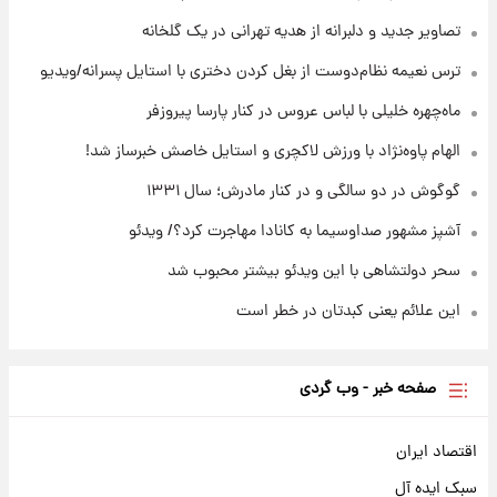
با قدرتمندترین و بادوام ترین تانک جهان آشنا
شوید+ فیلم
تصاویر جدید و دلبرانه از هدیه تهرانی در یک گلخانه
ترس نعیمه نظام‌دوست از بغل کردن دختری با استایل پسرانه/ویدیو
۱۸ ساعت پیش
قیمت طلا ۱۸عیار امروز شنبه ۱۷ مرداد ۱۴۰۵
ماه‌چهره خلیلی با لباس عروس در کنار پارسا پیروزفر
+جدول
الهام پاوه‌نژاد با ورزش لاکچری و استایل خاصش خبرساز شد!
گوگوش در دو سالگی و در کنار مادرش؛ سال ۱۳۳۱
آشپز مشهور صداوسیما به کانادا مهاجرت کرد؟/ ویدئو
سحر دولتشاهی با این ویدئو بیشتر محبوب شد
این علائم یعنی کبدتان در خطر است
صفحه خبر - وب گردی
اقتصاد ایران
سبک ایده آل