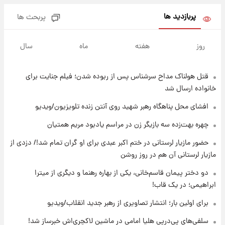
بیتلز
پربازدید ها
پربحث ها
۱۶ ساعت پیش
ادعای جنجالی درباره اینفانتینو؛ اتهام پرداخت
روز
هفته
ماه
سال
پول به معشوقه با درآمد یوفا
قتل هولناک مداح سرشناس پس از ربوده شدن؛ فیلم جنایت برای
۱۶ ساعت پیش
هشدار درباره کمبود یک ماده معدنی؛ خطر
خانواده ارسال شد
آلزایمر و زوال عقل افزایش می‌یابد؟
افشای محل پناهگاه‌ رهبر شهید روی آنتن زنده تلویزیون/ویدیو
۱۷ ساعت پیش
چهره بهت‌زده سه بازیگر زن در مراسم یادبود مریم همتیان
انتقاد تند پیمان طالبی از مسئولان استقلال در
حضور مازیار لرستانی در ختم اکبر عبدی برای او گران تمام شد!/ دزدی از
پی رفتن رامین رضاییان+ عکس
مازیار لرستانی آن هم در روز روشن
۱۷ ساعت پیش
دو دختر پیمان قاسم‌خانی، یکی از بهاره رهنما و دیگری از میترا
قیمت گوشت گوساله و گوسفند امروز شنبه ۱۷
ابراهیمی؛ در یک قاب!
مرداد ۱۴۰۵ +جدول
برای اولین بار؛ انتشار تصاویری از رهبر جدید انقلاب/ویدیو
۱۸ ساعت پیش
سلفی‌های پی‌درپی هلیا امامی در ماشین لاکچری‌اش خبرساز شد!