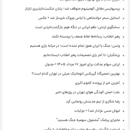
پرسپولیس مقابل آلومینیوم متوقف شد؛ پایان شکست‌ناپذیری تارتار
استایل سحر دولتشاهی با لباس چروک خبرساز شد + عکس
سخنگوی ارتش: نظم ایرانی در تنگه هرمز بازگشت‌ناپذیر است
رهبر انقلاب: رسانه‌ها نقاط ضعف را برجسته نکنند
ونس: جنگ با ایران هنوز تمام نشده است؛ در میانه بازی هستیم
پزشکیان: تا آخر پای تصمیمات رهبر انقلاب ایستاده‌ایم
ارزش سهام عدالت برای امروز ۱۷ مرداد ۱۴۰۵ + جدول
بهترین تعمیرگاه گیربکس اتوماتیک جیلی در تهران کدام است؟
آخرین خبر از پرونده کلثوم اکبری
علت اصلی آلودگی هوای تهران در روزهای اخیر
رضا شکاری از تیم جدیدش رونمایی کرد
لیونل مسی عزادار شد! + جزئیات
ماجرای پیامک "مشمول سهمیه جنگ هستید"
استوری انگیزشی نفیسه روشن برای مخاطبانش+ عکس