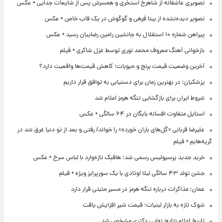
تصویری عاشقانه از شاهرخ استخری و همسرش پس از شایعات جدایی + عکس
تصویر دیده‌نشده از بیتا فرهی و گوگوش در یک قاب خاص + عکس
پیراهن شماره ۱۰ استقلال به جانشین رامین رضاییان رسید + عکس
بازخوانی آهنگ معروف محمد نوری توسط غزل شاکری + فیلم
آخرین وضعیت قیمت برنج و حبوبات؛ کاهش قیمت‌ها واقعیت دارد؟
پزشکیان: در بهترین زمان برای دستیابی به توافق قرار داریم
شروط ایران برای بازگشایی تنگه هرمز اعلام شد
استایل متفاوت افسانه بایگان در ۶۴ سالگی + عکس
علیرضا قربانی «گل‌های باران خورده» را خواند/ رفتی و بعد از تو دنیا غرق شد در
گریه‌هایم + فیلم
خرید جدید پرسپولیس رسمی شد؛ هافبک تازه‌وارد با لباس سرخ + عکس
جشن تولد ۴۳ سالگی لیلا اوتادی با یک سورپرایز ویژه + فیلم
عمان: مذاکرات درباره تنگه هرمز در مسیر مثبتی قرار دارد
شوک تازه به بازار لبنیات؛ قیمت شیر افزایش یافت
تاریخ اعلام نتایج نهایی دکتری مشخص شد