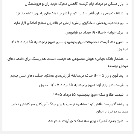
بازار مسکن در مرداد آرام گرفت؛ کاهش تحرک خریداران و فروشندگان
شکاف نجومی میان فقیر و غنی؛ تورم فشار بر دهک‌های پایین را تشدید کرد
پیام اطمینان‌بخش سخنگوی ارتش: ارتش در بالاترین سطح آمادگی قرار دارد
عرضه اولیه «احیا۱» ۱۹ مرداد در فرابورس
تغییر تند قیمت محصولات ایران‌خودرو و سایپا امروز پنجشنبه ۱۵ مرداد ۱۴۰۵
+جدول
هشدار بانک جهانی؛ هوش مصنوعی هم فرصت است، هم ریسک برای اقتصادهای
درحال توسعه
پنتاگون و راز F-۳۵؛ حذف بی‌سابقه گزارش‌های عملکرد جنگنده‌های نسل پنجم
قیمت دلار بازار آزاد امروز پنجشنبه ۱۵ مرداد ۱۴۰۵ +جدول
قیمت طلا و سکه امروز پنجشنبه ۱۵ مرداد ۱۴۰۵
واشنگتن‌پست فاش کرد: مشاجره ترامپ با وزیر جنگ آمریکا بر سر کاهش ذخایر
مهمات در نبرد با ایران
شارژ جدید کالابرگ برای سه دهک؛ جزئیات اعلام شد