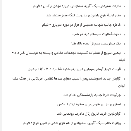
نظرات شنیدنی نیک آفرید سماواتی درباره مهدی پاکدل + فیلم
متن اولیۀ طرح راهبردی مدیریت تنگه هرمز منتشر شد
خاطره جالب شهاب حسینی از فرار در دوره سربازی + فیلم
نحوه فعالیت سیستم دید در شب
یک پیش‌بینی مهم از آینده بازار طلا
یحیی سریع از عملیات گسترده تجمعات نظامی وابسته به عربستان خبر داد +
فیلم
قیمت انواع گوشی موبایل امروز پنجشنبه ۱۵ مرداد ۱۴۰۵ + جدول
گزارش جدید آسوشیتدپرس آسیب مغزی صدها نظامی آمریکایی در جنگ علیه
ایران
جزئیات شرط جدید بازنشستگی اعلام شد
استوری مهدی طارمی برای ستاره اینتر + عکس
گران‌ترین خرید تاریخ رئال مادرید رونمایی شد
روایت جالب نیک آفرین سماواتی از هم بازی شدن با امین تارخ + فیلم