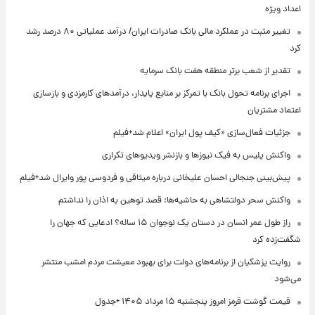
اعداد ویژه
تغییر مثبت در عملکرد مالی بانک صادرات ایران/ درآمد عملیاتی ۸۰ درصد رشد
کرد
تقدیر از شعب برتر منطقه هفت بانک سرمایه
اجرای برنامه تحول بانک با تمرکز بر منابع پایدار، درآمدهای کارمزدی و بازسازی
اعتماد مشتریان
جزئیات فعال‌سازی «کیف پول ایران» اعلام شد+فیلم
واکنش پلیس به فیک نیوزها و بازنشر ویدیوهای تکراری
پیش‌بینی جنجالی احسان علیخانی درباره میثاقی و فردوسی پور وایرال شد+فیلم
واکنش سحر دولتشاهی به حاشیه‌ها: قصد توهین به اذان را نداشتم
راز طول عمر انسان در دستان یک نوجوان ۱۵ ساله؟ ادعایی که جهان را
شگفت‌زده کرد
روایت پزشکیان از برنامه‌های دولت برای بهبود معیشت مردم امشب منتشر
می‌شود
قیمت گوشت قرمز امروز پنجشنبه ۱۵ مرداد ۱۴۰۵ +جدول