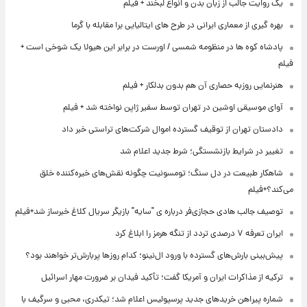
یک روایت جالب از زبان بدن و انواع لبخند + فیلم
بهره گیری از معماری ایرانی در طرح های ایتالیایی برا مقابله با گرما
پادشاه کوه ها در منظومه شمسی / اورست در برابر این هیولا یک شوخی است +
فیلم
هنرنمایی روزبه حصاری آن هم بدون بدلکار + فیلم
آوای موسیقی اوشین در تهران توسط سفیر ژاپن نواخته شد + فیلم
دادستان تهران از توقیف گسترده اموال شرکت‌های تراستی خبر داد
تغییر در شرایط بازنشستگی؛ شرط جدید اعلام شد
شاهکار طبیعت در دل سنگ؛ تومسونیت چگونه نقش‌های خیره‌کننده خلق
می‌کند؟+فیلم
توصیف جالب هادی حجازی‌فر درباره ی "سایه" بازیگر سریال کلاغ خبرساز شد+فیلم
ایران تعرفه ۷ درصدی تردد از تنگه هرمز را ابلاغ کرد
پیش‌بینی بارش‌های گسترده با ورود ال‌نینو؛ کدام روزها پربارش‌تر خواهند بود؟
ترکیه از مذاکرات ایران و آمریکا گفت؛ تأکید فیدان بر ضرورت مهار اسرائیل
شماره پیراهن خریدهای جدید پرسپولیس اعلام شد؛ تیکدری، محبی و سرگیف با