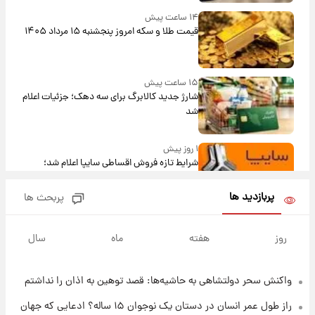
۱۴ ساعت پیش
قیمت طلا و سکه امروز پنجشنبه ۱۵ مرداد ۱۴۰۵
۱۵ ساعت پیش
شارژ جدید کالابرگ برای سه دهک؛ جزئیات اعلام
شد
۱ روز پیش
شرایط تازه فروش اقساطی سایپا اعلام شد؛
شاهین، کوییک، اطلس، سهند و ساینا با اقساط
بلندمدت + جدول
پربازدید ها
پربحث ها
۱ روز پیش
سیگنال‌های جدید برای بازار طلا؛ پیش‌بینی
روز
هفته
ماه
سال
قیمت سکه و طلا فردا
واکنش سحر دولتشاهی به حاشیه‌ها: قصد توهین به اذان را نداشتم
۲۱ ساعت پیش
فال حافظ پنجشنبه ۱۵ مرداد ماه ۱۴۰۵
راز طول عمر انسان در دستان یک نوجوان ۱۵ ساله؟ ادعایی که جهان