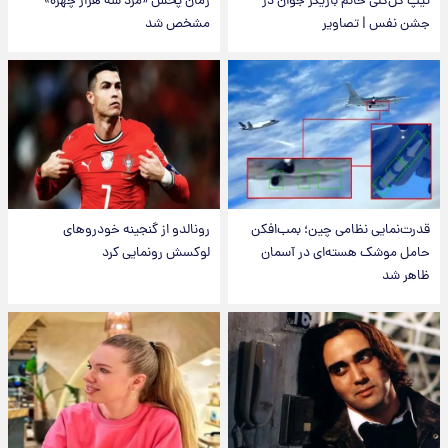
تیپ گل‌گلی خانم بازیگر جوان در
زمان پخش «مرد سه هزار چهره»
جشن نفس | تصاویر
مشخص شد
قدرت‌نمایی نظامی چین؛ بمب‌افکن
رونالدو از گنجینه خودروهای
حامل موشک هسته‌ای در آسمان
لوکسش رونمایی کرد
ظاهر شد