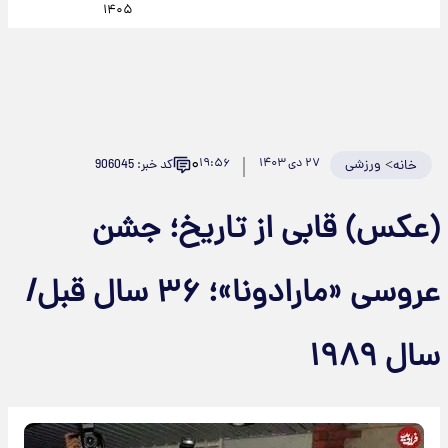
۱۴۰۵
۰
>
ورزشی
۲۷ دی ۱۴۰۳
۱۹:۵۶
کد خبر: 906045
خانه
(عکس) قابی از تاریخ؛ جشن
عروسی «مارادونا»؛ ۳۶ سال قبل/
سال ۱۹۸۹