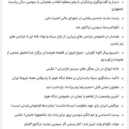
دیدار و گفت‌وگوی پزشکیان با رهبر معظم انقلاب همزمان با سومین سال ریاست
جمهوری
پست جدید محسن رضایی در شورای عالی امنیت ملی
نکونام رسما سرمربی تراکتور شد
هشدار در خصوص جراحی های زیبایی: از بازار سیاه و مواد فله ای تا جراحی های
زیر زمینی
تشییع پیکر کاوه کاویان ، صبح امروز در قطعه هنرمندان برگزار شد/حضور جمعی از
هنرمندان/ویدیو
خانه ارواح در دل جنگل های سرسبز مازندران + عکس
تاکید سخنگوی سپاه پاسداران بر حفظ تنگه هرمز تا پذیرفتن همه شروط ایران
مظنون اصلی قتل «حمیدرضا رجب‌زاده» بازداشت شد
آخرین وضعیت از تفاهم با عمان در خصوص تنگه هرمز
عراقچی:ایران پای عهد مقاومت ایستاده‌است؛ جنایت‌ها فراموش‌شدنی نیست
پست احساسی و غم انگیز سوسن پرور برای زنده یاد ماهچهره خلیلی+ عکس
جواد نکونام وارد تبریز شد؛ آغاز رسمی کار سرمربی جدید تراکتور+فیلم