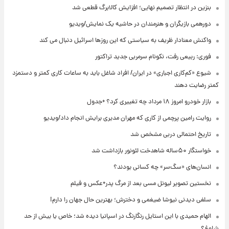
بنزین در انتظار تصمیم نهایی؛ افزایش کالابرگ قطعی شد
دورهمی بازیگران و هنرمندان در حاشیه یک نمایش/ویدیو
واکنش معنادار ظریف به سیاستی که این روزها اسرائیل دنبال می کند
فوری: ربیعی رفت، نکونام سرمربی جدید تراکتور
شیوع «کم‌کاری اجباری» در ایران/ افراد شاغل باید به ساعات کاری کمتر و دستمزد
کمتر رضایت دهند
بازار خودرو امروز ۱۸ مرداد چه تغییری کرد؟ +جدول
روایت رامین پرچمی از کاری که مهران مدیری برایش انجام داد/ویدیو
تاریخ احتمالی دربی مشخص شد
خواستگار ۵۰ساله شاهدخت لئونور بازداشت شد
انسان‌های «سگ‌سر» چه کسانی بودند؟
نخستین تصویر لیونل مسی بعد از مرگ پدر+عکس و فیلم
سلفی دیدنی نیوشا ضیغمی و دخترش؛ بهترین حال جهان را دارم!
الهام حمیدی با این استایل رنگارنگ در اسپانیا دیده شد؛ خاص یا بیش از حد
شلوغ؟