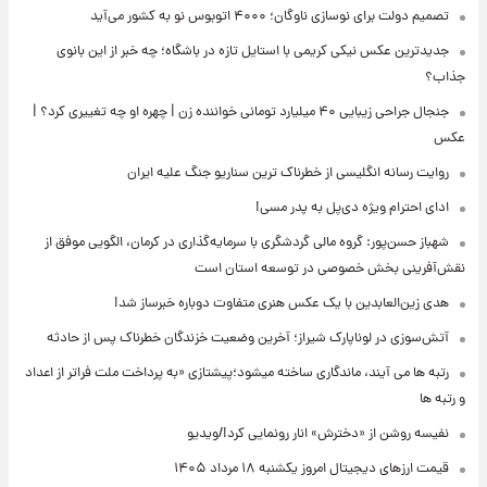
تصمیم دولت برای نوسازی ناوگان؛ ۴۰۰۰ اتوبوس نو به کشور می‌آید
جدیدترین عکس نیکی کریمی با استایل تازه در باشگاه؛ چه خبر از این بانوی
جذاب؟
جنجال جراحی زیبایی ۴۰ میلیارد تومانی خواننده زن | چهره او چه تغییری کرد؟ |
عکس
روایت رسانه انگلیسی از خطرناک ترین سناریو جنگ علیه ایران
ادای احترام ویژه دی‌پل به پدر مسی!
شهباز حسن‌پور: گروه مالی گردشگری با سرمایه‌گذاری در کرمان، الگویی موفق از
نقش‌آفرینی بخش خصوصی در توسعه استان است
هدی زین‌العابدین با یک عکس هنری متفاوت دوباره خبرساز شد!
آتش‌سوزی در لوناپارک شیراز؛ آخرین وضعیت خزندگان خطرناک پس از حادثه
رتبه ها می آیند، ماندگاری ساخته میشود؛پیشتازی «به پرداخت ملت فراتر از اعداد
و رتبه ها
نفیسه روشن از «دخترش» انار رونمایی کرد!/ویدیو
قیمت ارزهای دیجیتال امروز یکشنبه ۱۸ مرداد ۱۴۰۵