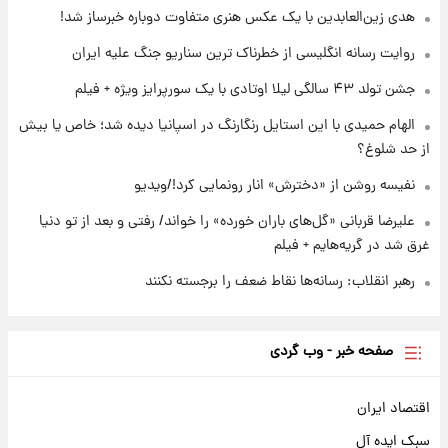
هدی زین‌العابدین با یک عکس هنری متفاوت دوباره خبرساز شد!
۱ روز پیش
لحظه برخورد رعد و برق به ساختمان مرکز تجارت
روایت رسانه انگلیسی از خطرناک ترین سناریو جنگ علیه ایران
جهانی در آمریکا + فیلم
جشن تولد ۴۳ سالگی لیلا اوتادی با یک سورپرایز ویژه + فیلم
الهام حمیدی با این استایل رنگارنگ در اسپانیا دیده شد؛ خاص یا بیش
از حد شلوغ؟
نفیسه روشن از «دخترش» انار رونمایی کرد!/ویدیو
علیرضا قربانی «گل‌های باران خورده» را خواند/ رفتی و بعد از تو دنیا
غرق شد در گریه‌هایم + فیلم
رهبر انقلاب: رسانه‌ها نقاط ضعف را برجسته نکنند
صفحه خبر - وب گردی
اقتصاد ایران
سبک ایده آل