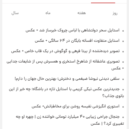
۱۲ ساعت پیش
فال حافظ یکشنبه ۱۸ مرداد ماه ۱۴۰۵
روز
هفته
ماه
سال
استایل سحر دولتشاهی با لباس چروک خبرساز شد + عکس
۱۳ ساعت پیش
فال قهوه روزانه یکشنبه ۱۸ مرداد ماه ۱۴۰۵
استایل متفاوت افسانه بایگان در ۶۴ سالگی + عکس
تصویر دیده‌نشده از بیتا فرهی و گوگوش در یک قاب خاص + عکس
۱۴ ساعت پیش
تصویری عاشقانه از شاهرخ استخری و همسرش پس از شایعات جدایی
فال روزانه واقعی یکشنبه ۱۸ مرداد ۱۴۰۵
+ عکس
سلفی دیدنی نیوشا ضیغمی و دخترش؛ بهترین حال جهان را دارم!
۲۱ ساعت پیش
جدیدترین عکس نیکی کریمی با استایل تازه در باشگاه؛ چه خبر از این
ارزش سهام عدالت برای امروز ۱۷ مرداد ۱۴۰۵ +
جدول
بانوی جذاب؟
استوری انگیزشی نفیسه روشن برای مخاطبانش+ عکس
۲۲ ساعت پیش
جنجال جراحی زیبایی ۴۰ میلیارد تومانی خواننده زن | چهره او چه
لیونل مسی عزادار شد! + جزئیات
تغییری کرد؟ | عکس