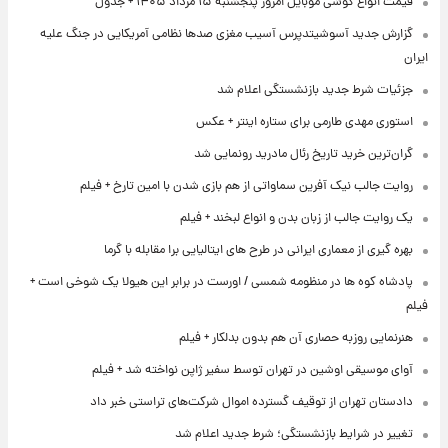
قیمت انواع گوشی موبایل امروز پنجشنبه ۱۵ مرداد ۱۴۰۵ + جدول
گزارش جدید آسوشیتدپرس آسیب مغزی صدها نظامی آمریکایی در جنگ علیه
ایران
جزئیات شرط جدید بازنشستگی اعلام شد
استوری مهدی طارمی برای ستاره اینتر + عکس
گران‌ترین خرید تاریخ رئال مادرید رونمایی شد
روایت جالب نیک آفرین سماواتی از هم بازی شدن با امین تارخ + فیلم
یک روایت جالب از زبان بدن و انواع لبخند + فیلم
بهره گیری از معماری ایرانی در طرح های ایتالیایی برا مقابله با گرما
پادشاه کوه ها در منظومه شمسی / اورست در برابر این هیولا یک شوخی است +
فیلم
هنرنمایی روزبه حصاری آن هم بدون بدلکار + فیلم
آوای موسیقی اوشین در تهران توسط سفیر ژاپن نواخته شد + فیلم
دادستان تهران از توقیف گسترده اموال شرکت‌های تراستی خبر داد
تغییر در شرایط بازنشستگی؛ شرط جدید اعلام شد