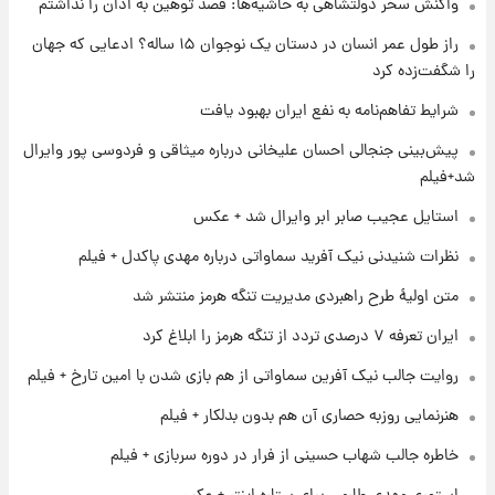
واکنش سحر دولتشاهی به حاشیه‌ها: قصد توهین به اذان را نداشتم
۱ روز پیش
قیمت طلا و سکه امروز پنجشنبه ۱۵ مرداد ۱۴۰۵
راز طول عمر انسان در دستان یک نوجوان ۱۵ ساله؟ ادعایی که جهان
را شگفت‌زده کرد
۱ روز پیش
شرایط تفاهم‌نامه به نفع ایران بهبود یافت
شارژ جدید کالابرگ برای سه دهک؛ جزئیات اعلام
پیش‌بینی جنجالی احسان علیخانی درباره میثاقی و فردوسی پور وایرال
شد
شد+فیلم
۱ روز پیش
استایل عجیب صابر ابر وایرال شد + عکس
شرایط تازه فروش اقساطی سایپا اعلام شد؛
شاهین، کوییک، اطلس، سهند و ساینا با اقساط
نظرات شنیدنی نیک آفرید سماواتی درباره مهدی پاکدل + فیلم
بلندمدت + جدول
متن اولیۀ طرح راهبردی مدیریت تنگه هرمز منتشر شد
۱ روز پیش
ایران تعرفه ۷ درصدی تردد از تنگه هرمز را ابلاغ کرد
سیگنال‌های جدید برای بازار طلا؛ پیش‌بینی
قیمت سکه و طلا فردا
روایت جالب نیک آفرین سماواتی از هم بازی شدن با امین تارخ + فیلم
هنرنمایی روزبه حصاری آن هم بدون بدلکار + فیلم
۱ روز پیش
فال حافظ پنجشنبه ۱۵ مرداد ماه ۱۴۰۵
خاطره جالب شهاب حسینی از فرار در دوره سربازی + فیلم