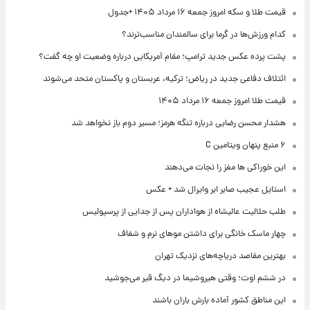
قیمت طلا و سکه امروز جمعه ۱۶ مرداد ۱۴۰۵ +جدول
کدام ورزش‌ها در گرما برای سالمندان مناسب‌ترند؟
پشت پرده عکس جدید ترامپ؛ مقام آمریکایی درباره وضعیت او چه گفت؟
ائتلاف دفاعی جدید در ریاض؛ ترکیه، عربستان و پاکستان متحد می‌شوند
قیمت طلا امروز جمعه ۱۶ مرداد ۱۴۰۵
هشدار محسن رضایی درباره تنگه هرمز؛ مسیر دوم باز نخواهد شد
۶ منبع پنهان ویتامین C
این خوراکی ها مغز را نجات می‌دهند
استایل عجیب صابر ابر وایرال شد + عکس
طلب حلالیت عالیشاه از هواداران پس از جدایی از پرسپولیس
چهار ماسک خانگی برای داشتن موهای نرم و شفاف
بهترین مقاصد دریاچه‌های نزدیک تهران
در ششم اوت؛ وقتی هیروشیما در دیگ قیر می‌جوشید
این مناطق کشور آماده بارش باران باشند