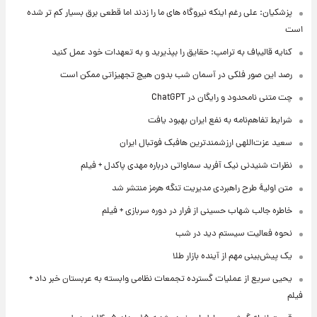
پزشکیان: علی رغم اینکه نیروگاه های ما را زدند اما قطعی برق بسیار کم تر شده
است
کنایه قالیباف به ترامپ: حقایق را بپذیرید و به تعهدات خود عمل کنید
رصد این صور فلکی در آسمان شب بدون هیچ تجهیزاتی ممکن است
چت متنی نامحدود و رایگان در ChatGPT
شرایط تفاهم‌نامه به نفع ایران بهبود یافت
سعید عزت‌اللهی ارزشمندترین هافبک فوتبال ایران
نظرات شنیدنی نیک آفرید سماواتی درباره مهدی پاکدل + فیلم
متن اولیۀ طرح راهبردی مدیریت تنگه هرمز منتشر شد
خاطره جالب شهاب حسینی از فرار در دوره سربازی + فیلم
نحوه فعالیت سیستم دید در شب
یک پیش‌بینی مهم از آینده بازار طلا
یحیی سریع از عملیات گسترده تجمعات نظامی وابسته به عربستان خبر داد +
فیلم