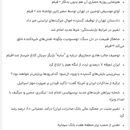
هنرنمایی روزبه حصاری آن هم بدون بدلکار + فیلم
آوای موسیقی اوشین در تهران توسط سفیر ژاپن نواخته شد + فیلم
دادستان تهران از توقیف گسترده اموال شرکت‌های تراستی خبر داد
تغییر در شرایط بازنشستگی؛ شرط جدید اعلام شد
شاهکار طبیعت در دل سنگ؛ تومسونیت چگونه نقش‌های خیره‌کننده خلق
می‌کند؟+فیلم
توصیف جالب هادی حجازی‌فر درباره ی "سایه" بازیگر سریال کلاغ خبرساز شد+فیلم
ایران تعرفه ۷ درصدی تردد از تنگه هرمز را ابلاغ کرد
پیش‌بینی بارش‌های گسترده با ورود ال‌نینو؛ کدام روزها پربارش‌تر خواهند بود؟
ترکیه از مذاکرات ایران و آمریکا گفت؛ تأکید فیدان بر ضرورت مهار اسرائیل
شماره پیراهن خریدهای جدید پرسپولیس اعلام شد؛ تیکدری، محبی و سرگیف با
اعداد ویژه
تغییر مثبت در عملکرد مالی بانک صادرات ایران/ درآمد عملیاتی ۸۰ درصد رشد
کرد
تقدیر از شعب برتر منطقه هفت بانک سرمایه