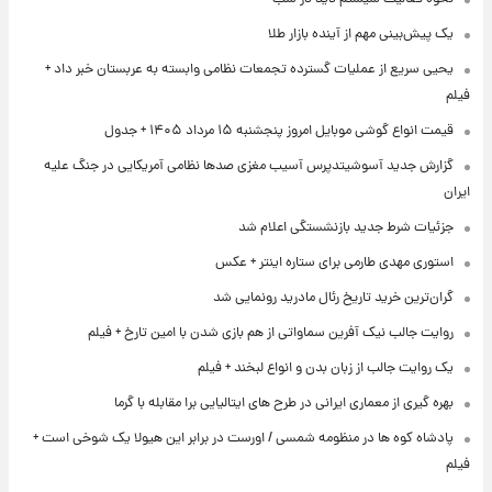
یک پیش‌بینی مهم از آینده بازار طلا
یحیی سریع از عملیات گسترده تجمعات نظامی وابسته به عربستان خبر داد +
فیلم
قیمت انواع گوشی موبایل امروز پنجشنبه ۱۵ مرداد ۱۴۰۵ + جدول
گزارش جدید آسوشیتدپرس آسیب مغزی صدها نظامی آمریکایی در جنگ علیه
ایران
جزئیات شرط جدید بازنشستگی اعلام شد
استوری مهدی طارمی برای ستاره اینتر + عکس
گران‌ترین خرید تاریخ رئال مادرید رونمایی شد
روایت جالب نیک آفرین سماواتی از هم بازی شدن با امین تارخ + فیلم
یک روایت جالب از زبان بدن و انواع لبخند + فیلم
بهره گیری از معماری ایرانی در طرح های ایتالیایی برا مقابله با گرما
پادشاه کوه ها در منظومه شمسی / اورست در برابر این هیولا یک شوخی است +
فیلم