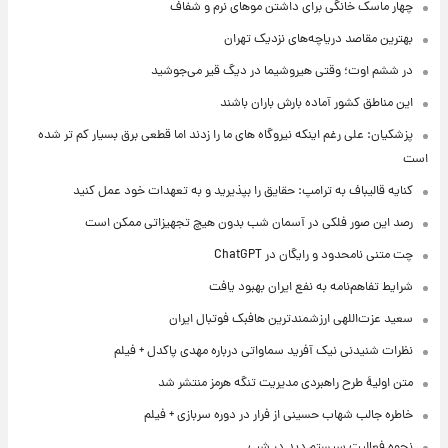
چهار ماسک خانگی برای داشتن موهای نرم و شفاف
بهترین مقاصد دریاچه‌های نزدیک تهران
در ششم اوت؛ وقتی هیروشیما در دیگ قیر می‌جوشید
این مناطق کشور آماده بارش باران باشند
پزشکیان: علی رغم اینکه نیروگاه های ما را زدند اما قطعی برق بسیار کم تر شده
است
کنایه قالیباف به ترامپ: حقایق را بپذیرید و به تعهدات خود عمل کنید
رصد این صور فلکی در آسمان شب بدون هیچ تجهیزاتی ممکن است
چت متنی نامحدود و رایگان در ChatGPT
شرایط تفاهم‌نامه به نفع ایران بهبود یافت
سعید عزت‌اللهی ارزشمندترین هافبک فوتبال ایران
نظرات شنیدنی نیک آفرید سماواتی درباره مهدی پاکدل + فیلم
متن اولیۀ طرح راهبردی مدیریت تنگه هرمز منتشر شد
خاطره جالب شهاب حسینی از فرار در دوره سربازی + فیلم
نحوه فعالیت سیستم دید در شب