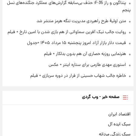
پنتاگون و راز F-35؛ حذف بی‌سابقه گزارش‌های عملکرد جنگنده‌های نسل
پنجم
۱ روز پیش
آغاز طرح جدید فروش مشارکت در تولید سایپا؛
متن اولیۀ طرح راهبردی مدیریت تنگه هرمز منتشر شد
نام خودرو، مبلغ پیش پرداخت و زمان تحویل |
روایت جالب نیک آفرین سماواتی از هم بازی شدن با امین تارخ + فیلم
سود مشارکت چند درصد است؟
قیمت دلار بازار آزاد امروز پنجشنبه ۱۵ مرداد ۱۴۰۵ +جدول
هنرنمایی روزبه حصاری آن هم بدون بدلکار + فیلم
استوری مهدی طارمی برای ستاره اینتر + عکس
خاطره جالب شهاب حسینی از فرار در دوره سربازی + فیلم
صفحه خبر - وب گردی
اقتصاد ایران
سبک ایده آل
سبک زندگی مردانه