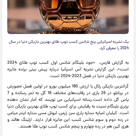
یک نشریه اسپانیایی پنج شانس کسب توپ طلای بهترین بازیکن دنیا در سال
2024 را معرفی کرد.
به گزارش فارس، «جود بلینگام شانس اول کسب توپ طلای 2024
است»، این گزارش نشریه آس اسپانیا درباره پیش بینی برنده جایزه
بهترین بازیکن دنیا در فصل 2023-2024 است.
گرانترین بازیکن رئال با ارزش 180 میلیون یورو در اولین فصل حضورش
در برنابئو در 26 بازی در رقابت‌های مختلف 18 گل به ثمر رسانده و 7
پاس گل داده است.رسانه اسپانیایی می نویسد که آمار نشان دهنده
برتری بلینگام نسبت به رقبایش برای کسب توپ طلای بهترین بازیکن دنیا
است. کیلیان امباپه ستاره پاری سن ژرمن، لیونل مسی ستاره اینتر میامی
در رده دوم و سوم شانس کسب این جایزه قرار دارند. ارلینگ هالند و
هری کین هم در رده چهارم و پنجم شانس کسب توپ طلا هستند.