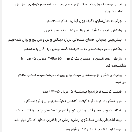
اجرای برنامه تحول بانک با تمرکز بر منابع پایدار، درآمدهای کارمزدی و بازسازی
اعتماد مشتریان
جزئیات فعال‌سازی «کیف پول ایران» اعلام شد+فیلم
واکنش پلیس به فیک نیوزها و بازنشر ویدیوهای تکراری
پیش‌بینی جنجالی احسان علیخانی درباره میثاقی و فردوسی پور وایرال شد+فیلم
واکنش سحر دولتشاهی به حاشیه‌ها: قصد توهین به اذان را نداشتم
راز طول عمر انسان در دستان یک نوجوان ۱۵ ساله؟ ادعایی که جهان را
شگفت‌زده کرد
روایت پزشکیان از برنامه‌های دولت برای بهبود معیشت مردم امشب منتشر
می‌شود
قیمت گوشت قرمز امروز پنجشنبه ۱۵ مرداد ۱۴۰۵ +جدول
بازار مسکن در مرداد آرام گرفت؛ کاهش تحرک خریداران و فروشندگان
شکاف نجومی میان فقیر و غنی؛ تورم فشار بر دهک‌های پایین را تشدید کرد
پیام اطمینان‌بخش سخنگوی ارتش: ارتش در بالاترین سطح آمادگی قرار دارد
عرضه اولیه «احیا۱» ۱۹ مرداد در فرابورس