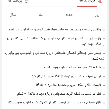
پربازدید ها
پربحث ها
۱ روز پیش
سیگنال‌های جدید برای بازار طلا؛ پیش‌بینی
روز
هفته
ماه
سال
قیمت سکه و طلا فردا
واکنش سحر دولتشاهی به حاشیه‌ها: قصد توهین به اذان را نداشتم
۱ روز پیش
فال حافظ پنجشنبه ۱۵ مرداد ماه ۱۴۰۵
راز طول عمر انسان در دستان یک نوجوان ۱۵ ساله؟ ادعایی که جهان
را شگفت‌زده کرد
۱ روز پیش
پیش‌بینی جنجالی احسان علیخانی درباره میثاقی و فردوسی پور وایرال
فال قهوه روزانه پنجشنبه ۱۵ مرداد ماه ۱۴۰۵
شد+فیلم
شرایط تفاهم‌نامه به نفع ایران بهبود یافت
۱ روز پیش
ایران تعرفه ۷ درصدی تردد از تنگه هرمز را ابلاغ کرد
فال روزانه واقعی پنجشنبه ۱۵ مرداد ۱۴۰۵
قیمت طلا و سکه امروز پنجشنبه ۱۵ مرداد ۱۴۰۵
نظرات شنیدنی نیک آفرید سماواتی درباره مهدی پاکدل + فیلم
۱ روز پیش
بازار مسکن در مرداد آرام گرفت؛ کاهش تحرک خریداران و فروشندگان
ارزش سهام عدالت برای امروز چهارشنبه ۱۴ مرداد
+ جدول