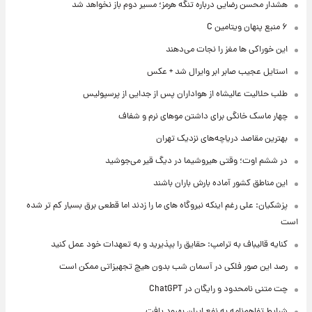
هشدار محسن رضایی درباره تنگه هرمز؛ مسیر دوم باز نخواهد شد
۶ منبع پنهان ویتامین C
این خوراکی ها مغز را نجات می‌دهند
استایل عجیب صابر ابر وایرال شد + عکس
طلب حلالیت عالیشاه از هواداران پس از جدایی از پرسپولیس
چهار ماسک خانگی برای داشتن موهای نرم و شفاف
بهترین مقاصد دریاچه‌های نزدیک تهران
در ششم اوت؛ وقتی هیروشیما در دیگ قیر می‌جوشید
این مناطق کشور آماده بارش باران باشند
پزشکیان: علی رغم اینکه نیروگاه های ما را زدند اما قطعی برق بسیار کم تر شده
است
کنایه قالیباف به ترامپ: حقایق را بپذیرید و به تعهدات خود عمل کنید
رصد این صور فلکی در آسمان شب بدون هیچ تجهیزاتی ممکن است
چت متنی نامحدود و رایگان در ChatGPT
شرایط تفاهم‌نامه به نفع ایران بهبود یافت