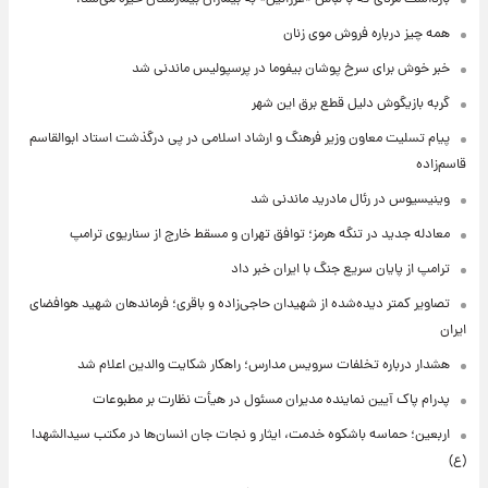
همه چیز درباره فروش موی زنان
خبر خوش برای سرخ پوشان بیفوما در پرسپولیس ماندنی شد
گربه بازیگوش دلیل قطع برق این شهر
پیام تسلیت معاون وزیر فرهنگ و ارشاد اسلامی در پی درگذشت استاد ابوالقاسم
قاسم‌زاده
وینیسیوس در رئال مادرید ماندنی شد
معادله جدید در تنگه هرمز؛ توافق تهران و مسقط خارج از سناریوی ترامپ
ترامپ از پایان سریع جنگ با ایران خبر داد
تصاویر کمتر دیده‌شده از شهیدان حاجی‌زاده و باقری؛ فرماندهان شهید هوافضای
ایران
هشدار درباره تخلفات سرویس مدارس؛ راهکار شکایت والدین اعلام شد
پدرام پاک آیین نماینده مدیران مسئول در هیأت نظارت بر مطبوعات
اربعین؛ حماسه باشکوه خدمت، ایثار و نجات جان انسان‌ها در مکتب سیدالشهدا
(ع)