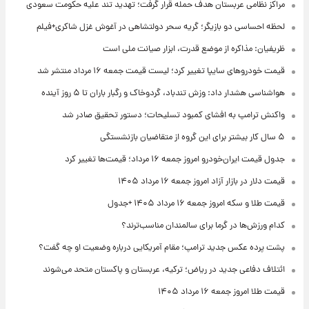
مراکز نظامی عربستان هدف حمله قرار گرفت؛ تهدید تند علیه حکومت سعودی
لحظه احساسی دو بازیگر؛ گریه سحر دولتشاهی در آغوش غزل شاکری+فیلم
ظریفیان: مذاکره از موضع قدرت، ابزار صیانت ملی است
قیمت خودروهای سایپا تغییر کرد؛ لیست قیمت جمعه ۱۶ مرداد منتشر شد
هواشناسی هشدار داد: وزش تندباد، گردوخاک و رگبار باران تا ۵ روز آینده
واکنش ترامپ به افشای کمبود تسلیحات؛ دستور تحقیق صادر شد
۵ سال کار بیشتر برای این گروه از متقاضیان بازنشستگی
جدول قیمت ایران‌خودرو امروز جمعه ۱۶ مرداد؛ قیمت‌ها تغییر کرد
قیمت دلار در بازار آزاد امروز جمعه ۱۶ مرداد ۱۴۰۵
قیمت طلا و سکه امروز جمعه ۱۶ مرداد ۱۴۰۵ +جدول
کدام ورزش‌ها در گرما برای سالمندان مناسب‌ترند؟
پشت پرده عکس جدید ترامپ؛ مقام آمریکایی درباره وضعیت او چه گفت؟
ائتلاف دفاعی جدید در ریاض؛ ترکیه، عربستان و پاکستان متحد می‌شوند
قیمت طلا امروز جمعه ۱۶ مرداد ۱۴۰۵