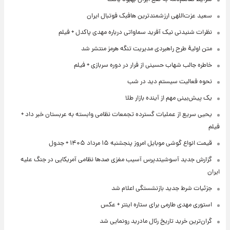
سعید عزت‌اللهی ارزشمندترین هافبک فوتبال ایران
نظرات شنیدنی نیک آفرید سماواتی درباره مهدی پاکدل + فیلم
متن اولیۀ طرح راهبردی مدیریت تنگه هرمز منتشر شد
خاطره جالب شهاب حسینی از فرار در دوره سربازی + فیلم
نحوه فعالیت سیستم دید در شب
یک پیش‌بینی مهم از آینده بازار طلا
یحیی سریع از عملیات گسترده تجمعات نظامی وابسته به عربستان خبر داد +
فیلم
قیمت انواع گوشی موبایل امروز پنجشنبه ۱۵ مرداد ۱۴۰۵ + جدول
گزارش جدید آسوشیتدپرس آسیب مغزی صدها نظامی آمریکایی در جنگ علیه
ایران
جزئیات شرط جدید بازنشستگی اعلام شد
استوری مهدی طارمی برای ستاره اینتر + عکس
گران‌ترین خرید تاریخ رئال مادرید رونمایی شد