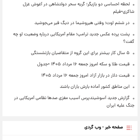
لحظه احساسی دو بازیگر؛ گریه سحر دولتشاهی در آغوش غزل
شاکری+فیلم
۱ روز پیش
شرایط تازه فروش اقساطی سایپا اعلام شد؛
در ششم اوت؛ وقتی هیروشیما در دیگ قیر می‌جوشید
شاهین، کوییک، اطلس، سهند و ساینا با اقساط
بلندمدت + جدول
پشت پرده عکس جدید ترامپ؛ مقام آمریکایی درباره وضعیت او چه
گفت؟
۱ روز پیش
سیگنال‌های جدید برای بازار طلا؛ پیش‌بینی
۵ سال کار بیشتر برای این گروه از متقاضیان بازنشستگی
قیمت سکه و طلا فردا
قیمت طلا و سکه امروز جمعه ۱۶ مرداد ۱۴۰۵ +جدول
قیمت دلار در بازار آزاد امروز جمعه ۱۶ مرداد ۱۴۰۵
این مناطق کشور آماده بارش باران باشند
گزارش جدید آسوشیتدپرس آسیب مغزی صدها نظامی آمریکایی در
جنگ علیه ایران
صفحه خبر - وب گردی