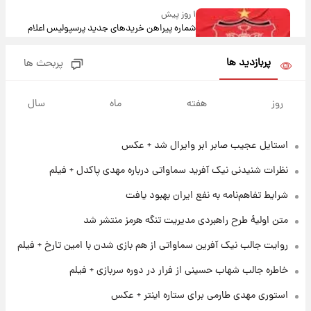
۱ روز پیش
شماره پیراهن خریدهای جدید پرسپولیس اعلام
شد؛ تیکدری، محبی و سرگیف با اعداد ویژه
پربازدید ها
پربحث ها
۱ روز پیش
جزئیات فعال‌سازی «کیف پول ایران» اعلام
روز
هفته
ماه
سال
شد+فیلم
استایل عجیب صابر ابر وایرال شد + عکس
۱ روز پیش
تغییر تند قیمت محصولات ایران‌خودرو و سایپا
نظرات شنیدنی نیک آفرید سماواتی درباره مهدی پاکدل + فیلم
امروز پنجشنبه ۱۵ مرداد ۱۴۰۵ +جدول
شرایط تفاهم‌نامه به نفع ایران بهبود یافت
۱ روز پیش
متن اولیۀ طرح راهبردی مدیریت تنگه هرمز منتشر شد
قیمت طلا و سکه امروز پنجشنبه ۱۵ مرداد ۱۴۰۵
روایت جالب نیک آفرین سماواتی از هم بازی شدن با امین تارخ + فیلم
خاطره جالب شهاب حسینی از فرار در دوره سربازی + فیلم
۱ روز پیش
شارژ جدید کالابرگ برای سه دهک؛ جزئیات اعلام
استوری مهدی طارمی برای ستاره اینتر + عکس
شد